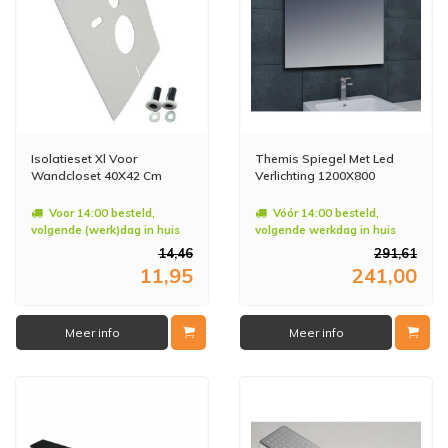
Isolatieset Xl Voor
Themis Spiegel Met Led
Wandcloset 40X42 Cm
Verlichting 1200X800
Voor 14:00 besteld,
Vóór 14:00 besteld,
volgende (werk)dag in huis
volgende werkdag in huis
14,46
291,61
11,95
241,00
Meer info
Meer info