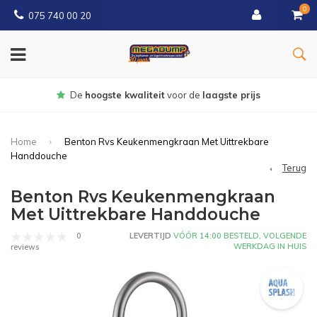
0
075 740 00 20
Gratis
bezorgd vanaf € 150
Home
Benton Rvs Keukenmengkraan Met Uittrekbare
Handdouche
Terug
Benton Rvs Keukenmengkraan
Met Uittrekbare Handdouche
0
LEVERTIJD
VÓÓR 14:00 BESTELD, VOLGENDE
WERKDAG IN HUIS
reviews