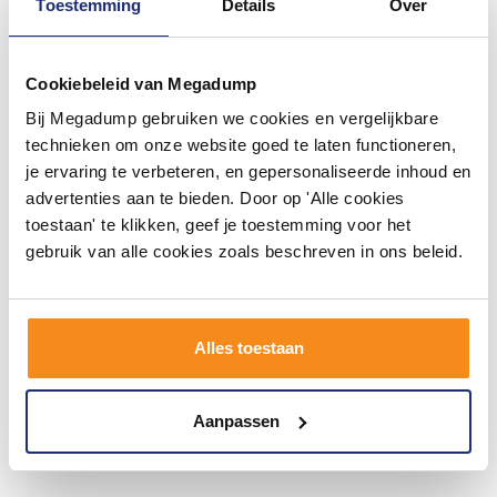
Toestemming
Details
Over
Cookiebeleid van Megadump
Bij Megadump gebruiken we cookies en vergelijkbare
technieken om onze website goed te laten functioneren,
je ervaring te verbeteren, en gepersonaliseerde inhoud en
advertenties aan te bieden. Door op 'Alle cookies
Chroom Hoekstopkraan +
toestaan' te klikken, geef je toestemming voor het
Filter 12/15Mm X 10 Knel
gebruik van alle cookies zoals beschreven in ons beleid.
Voor 14:00 besteld,
volgende (werk)dag in huis
19,30
15,95
Alles toestaan
Meer info
Aanpassen