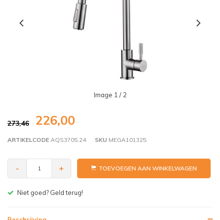
Image
1
/ 2
226,00
273,46
ARTIKELCODE
AQS3705.24
SKU
MEGA101325
-
+
TOEVOEGEN AAN WINKELWAGEN
Gratis bezorgen v.a. € 150,- (NL)
Beschrijving