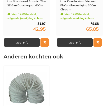
Los Standaard Rooster Tbv
Luxe Douche-Arm Vierkant
3E Gen Douchegoot 60Cm
Plafondbevestiging 30Cm
Chroom
Voor 14:00 besteld,
Vóór 14:00 besteld,
volgende (werk)dag in huis
volgende werkdag in huis
51,97
79,68
42,95
65,85
Meer info
Meer info
Anderen kochten ook