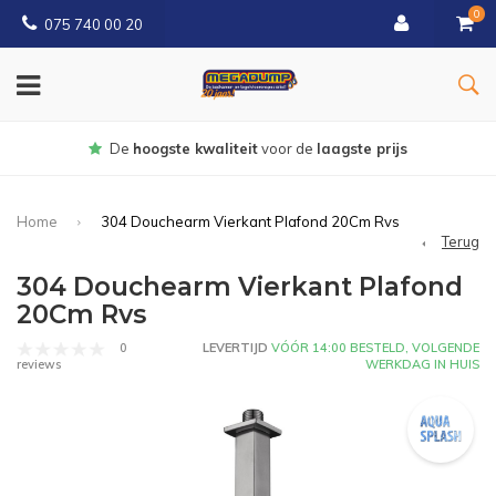
0
075 740 00 20
Gratis
bezorgd vanaf € 150
Home
304 Douchearm Vierkant Plafond 20Cm Rvs
Terug
304 Douchearm Vierkant Plafond
20Cm Rvs
0
LEVERTIJD
VÓÓR 14:00 BESTELD, VOLGENDE
WERKDAG IN HUIS
reviews