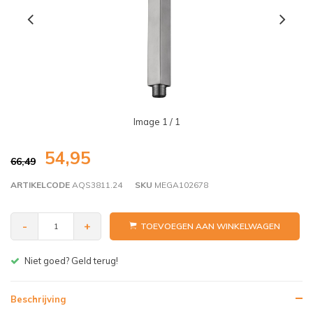
Image
1
/ 1
54,95
66,49
ARTIKELCODE
AQS3811.24
SKU
MEGA102678
-
+
TOEVOEGEN AAN WINKELWAGEN
Gratis bezorgen v.a. € 150,- (NL)
Beschrijving