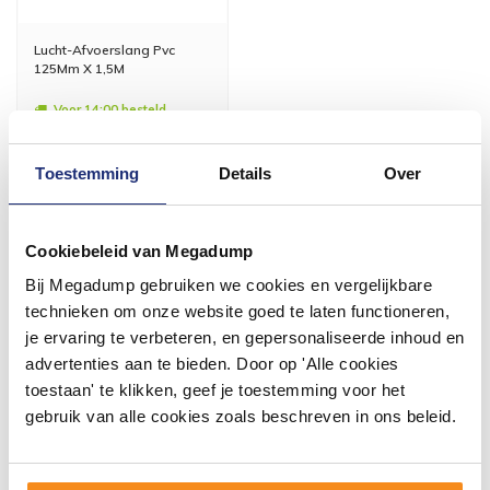
Lucht-Afvoerslang Pvc
125Mm X 1,5M
Voor 14:00 besteld,
volgende (werk)dag in huis
16,88
Toestemming
Details
Over
13,95
Meer info
Cookiebeleid van Megadump
Bij Megadump gebruiken we cookies en vergelijkbare
technieken om onze website goed te laten functioneren,
je ervaring te verbeteren, en gepersonaliseerde inhoud en
advertenties aan te bieden. Door op 'Alle cookies
#mijndroombadkamer
toestaan' te klikken, geef je toestemming voor het
gebruik van alle cookies zoals beschreven in ons beleid.
Wij geloven in de kracht van delen. Deel jouw
badkamer op Instagram met #mijndroombadkamer
en tag @megadumpnl. Samen bouwen we een
inspirerende omgeving vol met unieke