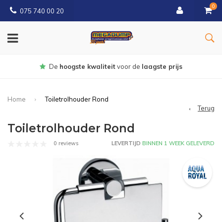
0
075 740 00 20
Gratis
bezorgd vanaf € 150
Home
Toiletrolhouder Rond
Terug
Toiletrolhouder Rond
0 reviews
LEVERTIJD
BINNEN 1 WEEK GELEVERD