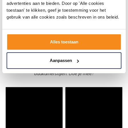
advertenties aan te bieden. Door op 'Alle cookies
Meer info
toestaan' te klikken, geef je toestemming voor het
gebruik van alle cookies zoals beschreven in ons beleid.
Alles toestaan
#mijndroombadkamer
Wij geloven in de kracht van delen. Deel jouw
badkamer op Instagram met #mijndroombadkamer
Aanpassen
en tag @megadumpnl. Samen bouwen we een
inspirerende omgeving vol met unieke
badkamerstijlen. Doe je mee?