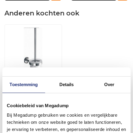
Anderen kochten ook
Toestemming
Details
Over
Toiletborstel Set Rond
Binnen 1 week geleverd
Cookiebeleid van Megadump
Bij Megadump gebruiken we cookies en vergelijkbare
65,34
technieken om onze website goed te laten functioneren,
54,00
je ervaring te verbeteren, en gepersonaliseerde inhoud en