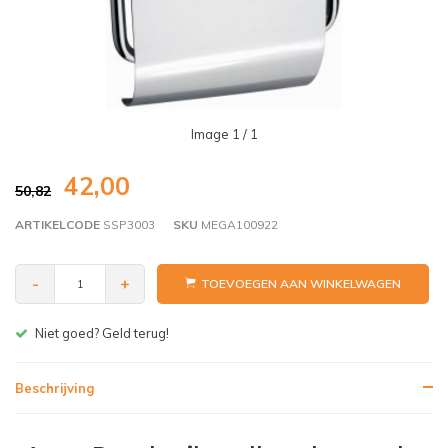
Image
1
/ 1
42,00
50,82
ARTIKELCODE
SSP3003
SKU
MEGA100922
-
+
TOEVOEGEN AAN WINKELWAGEN
Gratis bezorgen v.a. € 150,- (NL)
Beschrijving