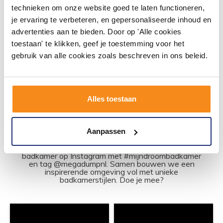
Vóór 14:00 besteld,
technieken om onze website goed te laten functioneren,
volgende werkdag in huis
je ervaring te verbeteren, en gepersonaliseerde inhoud en
125,84
advertenties aan te bieden. Door op 'Alle cookies
104,00
toestaan' te klikken, geef je toestemming voor het
gebruik van alle cookies zoals beschreven in ons beleid.
Meer info
Alles toestaan
#mijndroombadkamer
Aanpassen
Wij geloven in de kracht van delen. Deel jouw
badkamer op Instagram met #mijndroombadkamer
en tag @megadumpnl. Samen bouwen we een
inspirerende omgeving vol met unieke
badkamerstijlen. Doe je mee?