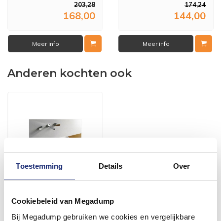
203,28
174,24
168,00
144,00
Meer info
Meer info
Anderen kochten ook
Toestemming
Details
Over
Keramische Opzetwastafel
Cookiebeleid van Megadump
Kare 58X36X11,5 Cm
Bij Megadump gebruiken we cookies en vergelijkbare