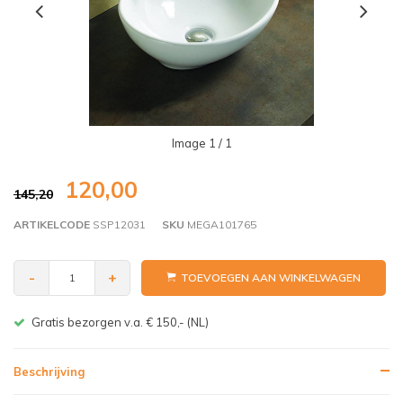
Image
1
/ 1
120,00
145,20
ARTIKELCODE
SSP12031
SKU
MEGA101765
-
+
TOEVOEGEN AAN WINKELWAGEN
Gratis bezorgen v.a. € 150,- (NL)
Beschrijving