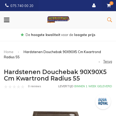
0
075 740 00 20
Gratis
bezorgd vanaf € 150
Home
Hardstenen Douchebak 90X90X5 Cm Kwartrond
Radius 55
Terug
Hardstenen Douchebak 90X90X5
Cm Kwartrond Radius 55
0 reviews
LEVERTIJD
BINNEN 1 WEEK GELEVERD