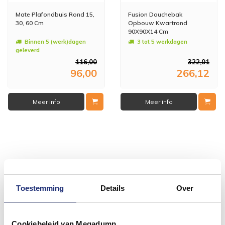
Mate Plafondbuis Rond 15,
Fusion Douchebak
30, 60 Cm
Opbouw Kwartrond
90X90X14 Cm
Binnen 5 (werk)dagen
3 tot 5 werkdagen
geleverd
116,00
322,01
96,00
266,12
Meer info
Meer info
#mijndroombadkamer
Wij geloven in de kracht van delen. Deel jouw
Toestemming
Details
Over
badkamer op Instagram met #mijndroombadkamer
en tag @megadumpnl. Samen bouwen we een
inspirerende omgeving vol met unieke
badkamerstijlen. Doe je mee?
Cookiebeleid van Megadump