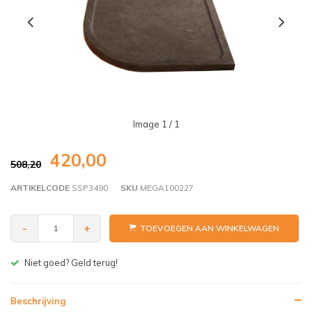
Image
1
/ 1
420,00
508,20
ARTIKELCODE
SSP3490
SKU
MEGA100227
-
+
TOEVOEGEN AAN WINKELWAGEN
Gratis bezorgen v.a. € 150,- (NL)
Beschrijving