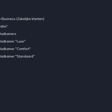
 Business (Zakelijke klanten)
atie?
Badkamers
Badkamer "Luxe"
Badkamer "Comfort"
Badkamer "Standaard"