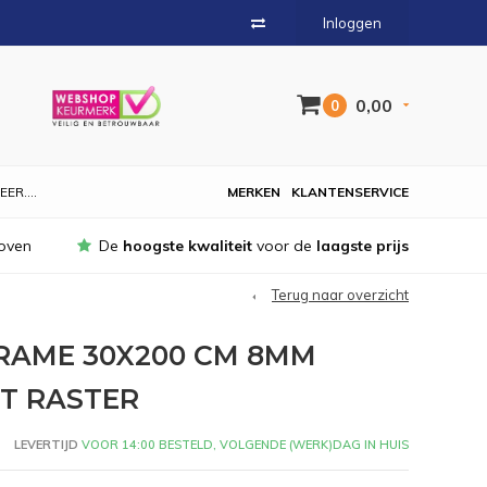
Inloggen
0,00
0
EER....
MERKEN
KLANTENSERVICE
oven
De
hoogste kwaliteit
voor de
laagste prijs
Terug naar overzicht
RAME 30X200 CM 8MM
T RASTER
LEVERTIJD
VOOR 14:00 BESTELD, VOLGENDE (WERK)DAG IN HUIS