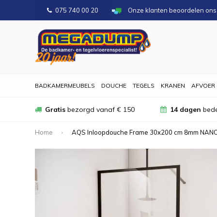
075 740 00 20
Onze klanten beoordelen on
BADKAMERMEUBELS
DOUCHE
TEGELS
KRANEN
AFVOER
Gratis
bezorgd vanaf € 150
14 dagen
bede
Home
AQS Inloopdouche Frame 30x200 cm 8mm NANO 