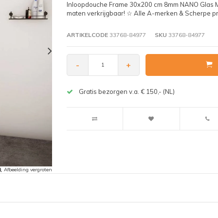
Inloopdouche Frame 30x200 cm 8mm NANO Glas Mat
maten verkrijgbaar! ☆ Alle A-merken & Scherpe pr
ARTIKELCODE
33768-84977
SKU
33768-84977
-
+
Gratis bezorgen v.a. € 150,- (NL)
Afbeelding vergroten