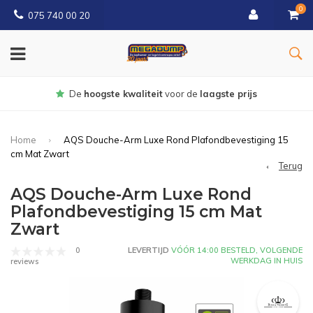
0
075 740 00 20
Gratis
bezorgd vanaf € 150
Home
AQS Douche-Arm Luxe Rond Plafondbevestiging 15
cm Mat Zwart
Terug
AQS Douche-Arm Luxe Rond
Plafondbevestiging 15 cm Mat
Zwart
0
LEVERTIJD
VÓÓR 14:00 BESTELD, VOLGENDE
WERKDAG IN HUIS
reviews