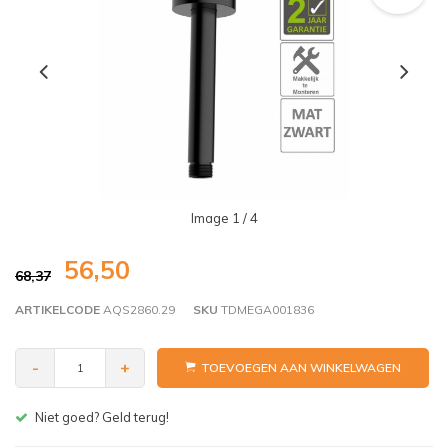
Image
1
/ 4
56,50
68,37
ARTIKELCODE
AQS2860.29
SKU
TDMEGA001836
-
+
TOEVOEGEN AAN WINKELWAGEN
Gratis bezorgen v.a. € 150,- (NL)