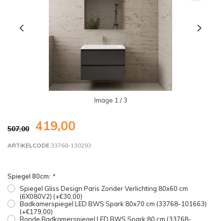
Image
1
/ 3
419,00
507,00
ARTIKELCODE
33768-130293
Spiegel 80cm:
*
Spiegel Gliss Design Paris Zonder Verlichting 80x60 cm
(6X080V2) (+€30,00)
Badkamerspiegel LED BWS Spark 80x70 cm (33768-101663)
(+€179,00)
Ronde Badkamerspiegel LED BWS Spark 80 cm (33768-