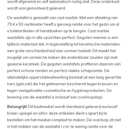
wordt afgeremd en zelf automatisch rustig sluit. Deze onderkast
wordt voorgemonteerd geleverd.
De wastafel is gemaakt van cast marble. Met een afmeting van
79.4 x 50 centimeter heeft u genoeg ruimte voor het gezin om al
u toiletartikelen of handdoeken op te bergen. Cast marble
wastafels zijn in alle opzichten perfect. Gegoten marmer is een
tijdloos materiaal dat, in tegenstelling tot keramische materialen,
een grote verscheidenheid aan vormen toelaat. Dit maakt het
mogelijk om vormen te maken die ondenkbaar zouden zijn met
gewone keramiek. De gegoten wastafels profiteren daarom van
perfect schone randen en perfect vlakke schapruimte. De
uiteindelijke oppervlakteafwerking bestaat uit een laag geverfde
hars (gelcoat) die het gietmarmer beschermt tegen krassen en
tegen veelgebruikte cosmetische en hygiëneproducten. De
levering van de wastafel is inclusief een overloopdop).
Belangrijk!
Dit badmeubel wordt standaard geleverd exclusief
kraan, spiegel en sifon: deze artikelen dient u apart bij te
bestellen om het meubel compleet te maken. De overloop zit niet
in het midden van de wastafel i.v.m. te weinig ruimte voor de