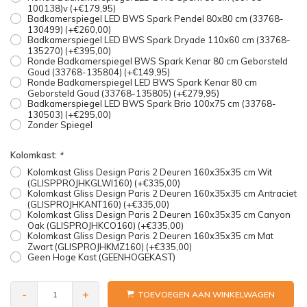
100138)v (+€179,95)
Badkamerspiegel LED BWS Spark Pendel 80x80 cm (33768-
130499) (+€260,00)
Badkamerspiegel LED BWS Spark Dryade 110x60 cm (33768-
135270) (+€395,00)
Ronde Badkamerspiegel BWS Spark Kenar 80 cm Geborsteld
Goud (33768-135804) (+€149,95)
Ronde Badkamerspiegel LED BWS Spark Kenar 80 cm
Geborsteld Goud (33768-135805) (+€279,95)
Badkamerspiegel LED BWS Spark Brio 100x75 cm (33768-
130503) (+€295,00)
Zonder Spiegel
Kolomkast:
*
Kolomkast Gliss Design Paris 2 Deuren 160x35x35 cm Wit
(GLISPPROJHKGLWI160) (+€335,00)
Kolomkast Gliss Design Paris 2 Deuren 160x35x35 cm Antraciet
(GLISPROJHKANT160) (+€335,00)
Kolomkast Gliss Design Paris 2 Deuren 160x35x35 cm Canyon
Oak (GLISPROJHKCO160) (+€335,00)
Kolomkast Gliss Design Paris 2 Deuren 160x35x35 cm Mat
Zwart (GLISPROJHKMZ160) (+€335,00)
Geen Hoge Kast (GEENHOGEKAST)
-
+
TOEVOEGEN AAN WINKELWAGEN