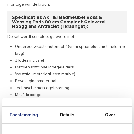
montage van de kraan.
Specificaties AKTIE! Badmeubel Boss &
Wessing Paris 80 cm Compleet Geleverd
Hoogglans Antraciet (1 kraangat):
De set wordt compleet geleverd met:
Onderbouwkast (materiaal: 18 mm spaanplaat met melamine
laag)
2 lades inclusief
Metalen softclose ladegeleiders
Wastafel (materiaal: cast marble)
Bevestigingsmateriaal
Technische montagetekening
Met 1 kraangat
Met overloop
Geïntegreerde handgrepen
Toestemming
Details
Over
Let op: dit meubel wordt geleverd exclusief kraan en
afvoer!