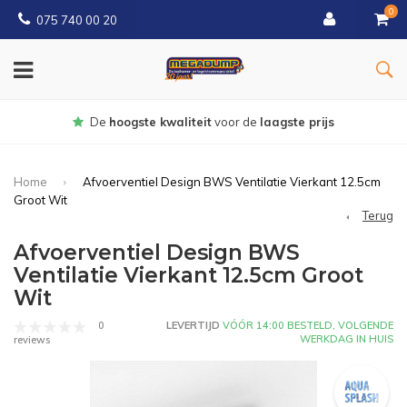
0
075 740 00 20
gste prijs
Gratis
bezorgd vanaf € 
Home
Afvoerventiel Design BWS Ventilatie Vierkant 12.5cm
Groot Wit
Terug
Afvoerventiel Design BWS
Ventilatie Vierkant 12.5cm Groot
Wit
0
LEVERTIJD
VÓÓR 14:00 BESTELD, VOLGENDE
WERKDAG IN HUIS
reviews