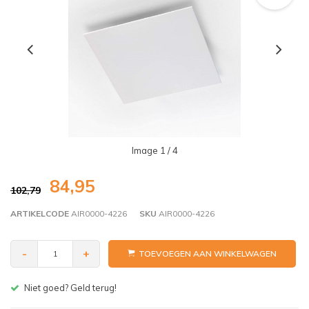
Image
1
/ 4
84,95
102,79
ARTIKELCODE
AIR0000-4226
SKU
AIR0000-4226
-
+
TOEVOEGEN AAN WINKELWAGEN
d terug!
Gratis bezorgen v.a