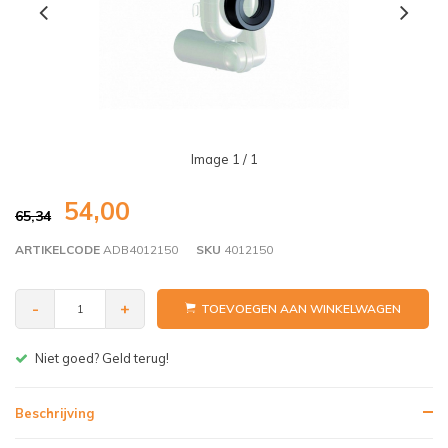
Image
1
/ 1
54,00
65,34
ARTIKELCODE
ADB4012150
SKU
4012150
-
+
TOEVOEGEN AAN WINKELWAGEN
Gratis bezorgen v.a. € 150,- (NL)
Beschrijving