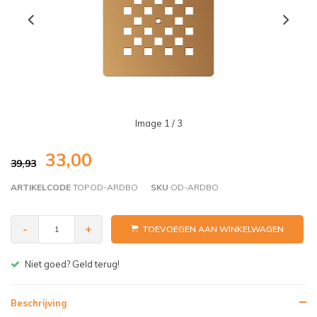
Image
1
/ 3
33,00
39,93
ARTIKELCODE
TOPOD-ARDBO
SKU
OD-ARDBO
-
+
TOEVOEGEN AAN WINKELWAGEN
Gratis bezorgen v.a. € 150,- (NL)
Beschrijving