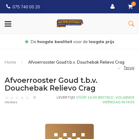
0
075 740 00 20
Gratis
bezorgd vanaf € 150
Home
Afvoerrooster Goud t.b.v. Douchebak Relievo Crag
Terug
Afvoerrooster Goud t.b.v.
Douchebak Relievo Crag
0
LEVERTIJD
VÓÓR 14:00 BESTELD, VOLGENDE
WERKDAG IN HUIS
reviews