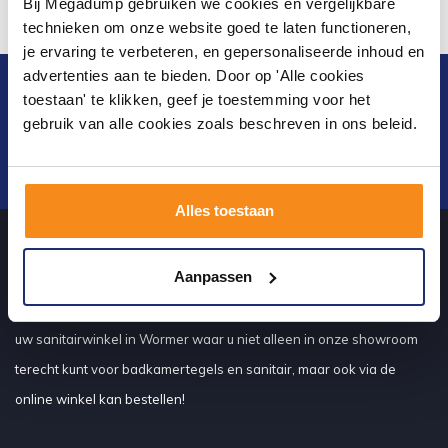
Bij Megadump gebruiken we cookies en vergelijkbare
technieken om onze website goed te laten functioneren,
je ervaring te verbeteren, en gepersonaliseerde inhoud en
advertenties aan te bieden. Door op 'Alle cookies
Blijf op de hoogte van het laatste nieuws en
toestaan' te klikken, geef je toestemming voor het
ontwikkelingen
gebruik van alle cookies zoals beschreven in ons beleid.
Verstuur
Alles toestaan
Aanpassen
Over ons
uw sanitairwinkel in Wormer waar u niet alleen in onze showroom
terecht kunt voor badkamertegels en sanitair, maar ook via de
online winkel kan bestellen!