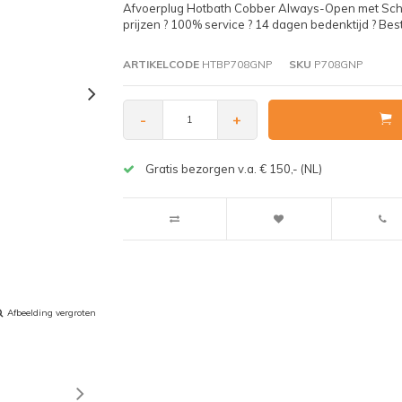
Afvoerplug Hotbath Cobber Always-Open met Sch
prijzen ? 100% service ? 14 dagen bedenktijd ? Beste
ARTIKELCODE
HTBP708GNP
SKU
P708GNP
-
+
Gratis bezorgen v.a. € 150,- (NL)
Afbeelding vergroten