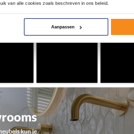
ouw badkamer op Instagram met #mijndroombadkamer en tag @m
uik van alle cookies zoals beschreven in ons beleid.
omgeving vol met unieke badkamerstijlen. Doe je mee?
Aanpassen