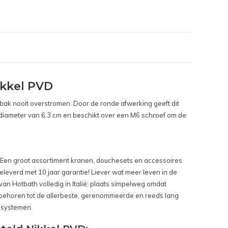
ikkel PVD
bak nooit overstromen. Door de ronde afwerking geeft dit
en diameter van 6.3 cm en beschikt over een M6 schroef om de
. Een groot assortiment kranen, douchesets en accessoires
leverd met 10 jaar garantie! Liever wat meer leven in de
van Hotbath volledig in Italië; plaats simpelweg omdat
k behoren tot de allerbeste, gerenommeerde en reeds lang
esystemen.