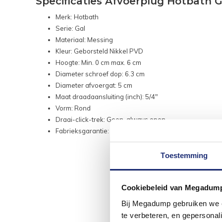
Specificaties Afvoerplug Hotbath 
Merk: Hotbath
Serie: Gal
Materiaal: Messing
Kleur: Geborsteld Nikkel PVD
Hoogte: Min. 0 cm max. 6 cm
Diameter schroef dop: 6.3 cm
Diameter afvoergat: 5 cm
Maat draadaansluiting (inch): 5/4"
Vorm: Rond
Draai-click-trek: Geen, always open
Fabrieksgarantie: 10 jaar
Toestemming
Cookiebeleid van Megadum
Bij Megadump gebruiken we co
te verbeteren, en gepersonali