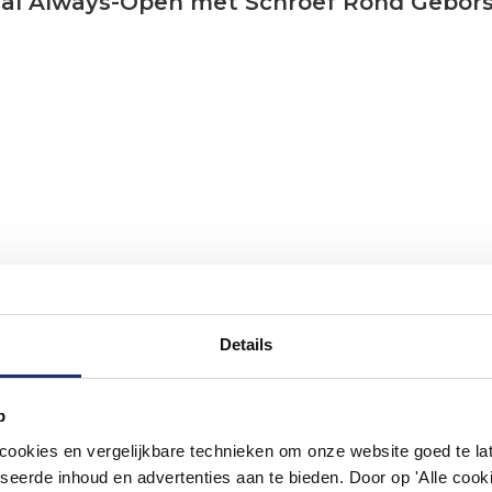
Gal Always-Open met Schroef Rond Gebors
Details
p
okies en vergelijkbare technieken om onze website goed te late
#mijndroombadkamer
seerde inhoud en advertenties aan te bieden. Door op 'Alle cooki