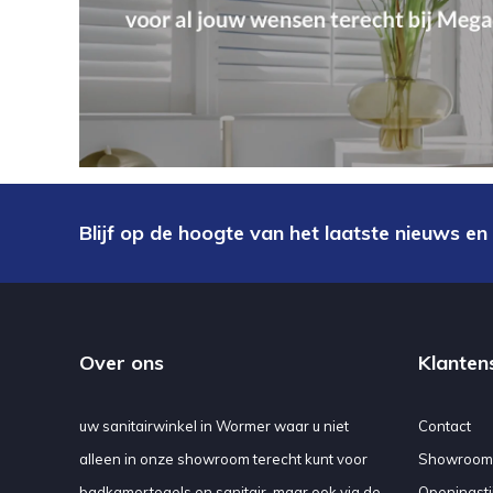
Blijf op de hoogte van het laatste nieuws en
Over ons
Klanten
uw sanitairwinkel in Wormer waar u niet
Contact
alleen in onze showroom terecht kunt voor
Showroom
badkamertegels en sanitair, maar ook via de
Openingsti