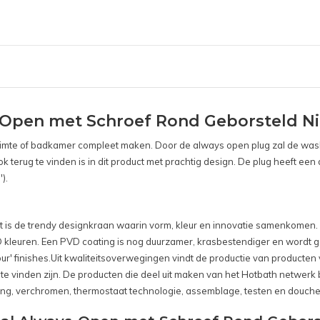
-Open met Schroef Rond Geborsteld N
ruimte of badkamer compleet maken. Door de always open plug zal de was
k terug te vinden is in dit product met prachtig design. De plug heeft e
).
et is de trendy designkraan waarin vorm, kleur en innovatie samenkomen
D kleuren. Een PVD coating is nog duurzamer, krasbestendiger en wordt ge
r' finishes.Uit kwaliteitsoverwegingen vindt de productie van producten 
n te vinden zijn. De producten die deel uit maken van het Hotbath netwer
king, verchromen, thermostaat technologie, assemblage, testen en douch