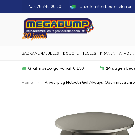
075 740 00 20
Onze klanten beoordelen on
BADKAMERMEUBELS
DOUCHE
TEGELS
KRANEN
AFVOER
Gratis
bezorgd vanaf € 150
14 dagen
bede
Home
Afvoerplug Hotbath Gal Always-Open met Schro