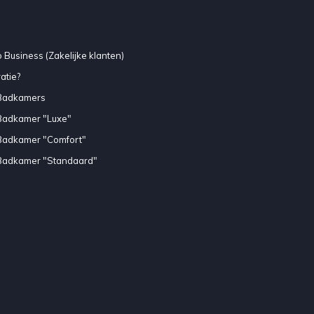
 Business (Zakelijke klanten)
atie?
Badkamers
Badkamer "Luxe"
Badkamer "Comfort"
Badkamer "Standaard"