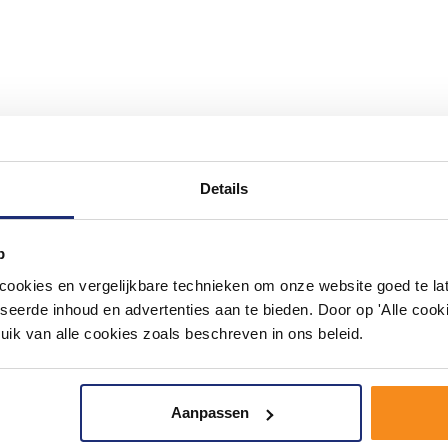
#mijndroombadkamer
Details
ouw badkamer op Instagram met #mijndroombadkamer en tag @m
omgeving vol met unieke badkamerstijlen. Doe je mee?
p
okies en vergelijkbare technieken om onze website goed te late
seerde inhoud en advertenties aan te bieden. Door op 'Alle cooki
uik van alle cookies zoals beschreven in ons beleid.
Aanpassen