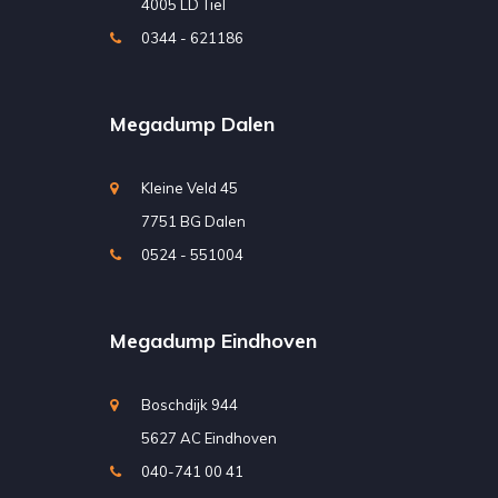
4005 LD Tiel
0344 - 621186
Megadump Dalen
Kleine Veld 45
7751 BG Dalen
0524 - 551004
Megadump Eindhoven
Boschdijk 944
5627 AC Eindhoven
040-741 00 41