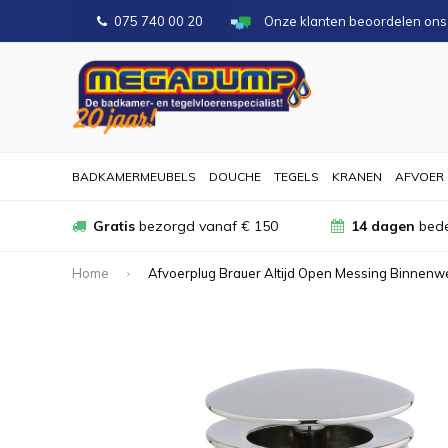
075 740 00 20
Onze klanten beoordelen on
BADKAMERMEUBELS
DOUCHE
TEGELS
KRANEN
AFVOER
Gratis
bezorgd vanaf € 150
14 dagen
bede
Home
Afvoerplug Brauer Altijd Open Messing Binnenw