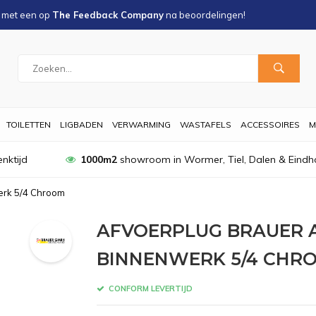
s met een
op
The Feedback Company
na
beoordelingen!
TOILETTEN
LIGBADEN
VERWARMING
WASTAFELS
ACCESSOIRES
M
nktijd
1000m2
showroom in Wormer, Tiel, Dalen & Eindh
erk 5/4 Chroom
AFVOERPLUG BRAUER A
BINNENWERK 5/4 CHR
CONFORM LEVERTIJD