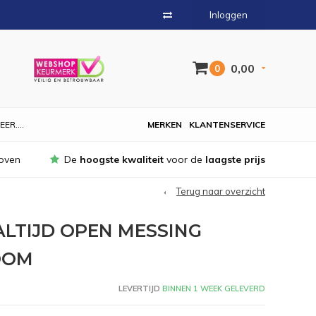
Inloggen
0,00
0
EER....
MERKEN
KLANTENSERVICE
oven
De
hoogste kwaliteit
voor de
laagste prijs
Terug naar overzicht
LTIJD OPEN MESSING
OOM
LEVERTIJD
BINNEN 1 WEEK GELEVERD