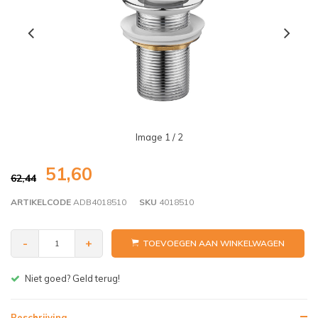
Image
1
/ 2
51,60
62,44
ARTIKELCODE
ADB4018510
SKU
4018510
-
+
TOEVOEGEN AAN WINKELWAGEN
Niet goed? Geld terug!
Beschrijving