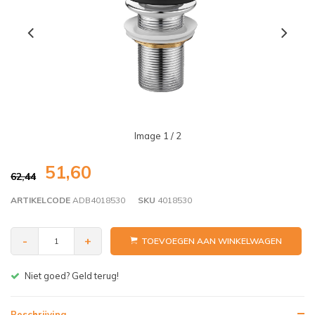
Image
1
/ 2
51,60
62,44
ARTIKELCODE
ADB4018530
SKU
4018530
-
+
TOEVOEGEN AAN WINKELWAGEN
Niet goed? Geld terug!
Beschrijving