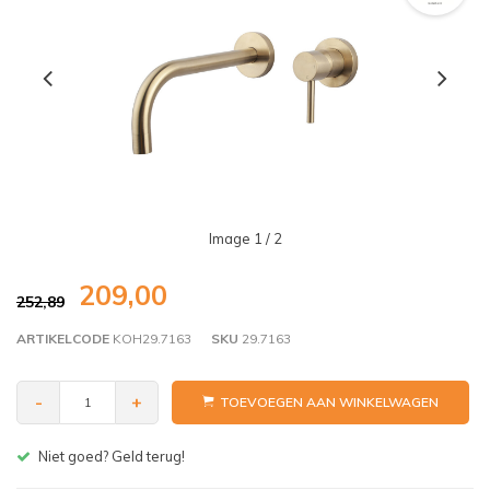
Image
1
/ 2
209,00
252,89
ARTIKELCODE
KOH29.7163
SKU
29.7163
-
+
TOEVOEGEN AAN WINKELWAGEN
Gratis bezorgen v.a. € 150,- (NL)