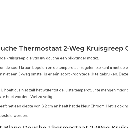
ouche Thermostaat 2-Weg Kruisgreep
nde kruisgreep die van uw douche een blikvanger maakt.
van de soort kraan bepalen en de temperatuur regelen. Zo kunt u met de
 niet een 3-weg omstel, is er één soort kraan tegelijk te gebruiken. De
 hoeft dus niet zelf het water tot de juiste temperatuur te mengen maar 
te heet worden. Wel zo veilig.
eft het een diepte van 8.2 cm en heeft het de kleur Chroom. Het is ook n
 besteld worden.
nt Blanc Douche Thermostaat 2-Weg Krui