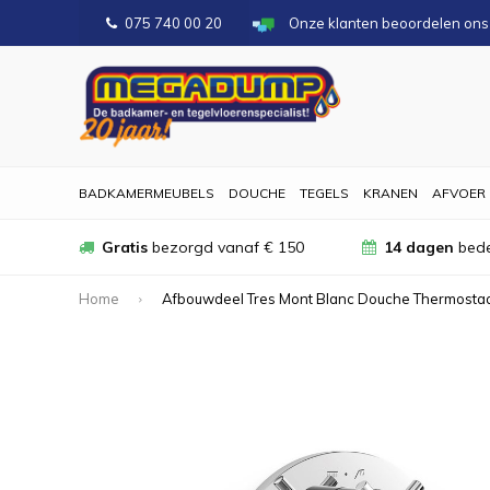
075 740 00 20
Onze klanten beoordelen on
BADKAMERMEUBELS
DOUCHE
TEGELS
KRANEN
AFVOER
Gratis
bezorgd vanaf € 150
14 dagen
bede
Home
Afbouwdeel Tres Mont Blanc Douche Thermosta