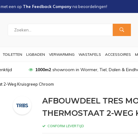
s met een
op
The Feedback Company
na
beoordelingen!
TOILETTEN
LIGBADEN
VERWARMING
WASTAFELS
ACCESSOIRES
M
nktijd
1000m2
showroom in Wormer, Tiel, Dalen & Eindh
at 2-Weg Kruisgreep Chroom
AFBOUWDEEL TRES MO
THERMOSTAAT 2-WEG 
CONFORM LEVERTIJD