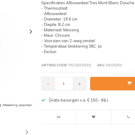
Specificaties Afbouwdeel Tres Mont Blanc Douch
- Thermostaat
- Afbouwdeel
- Diameter: 19.6 cm
- Diepte: 8.2 cm
- Materiaal: Messing
- Kleur: Chroom
- Voorzien van 2-weg omstel
- Temperatuur blokkering 38C: Ja
- Exclusi
ARTIKELCODE
TRS28325001
SKU
28325001
-
+
Gratis bezorgen v.a. € 150,- (NL)
Afbeelding vergroten