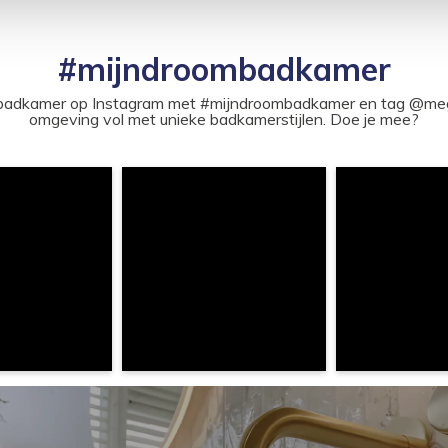
#mijndroombadkamer
ouw badkamer op Instagram met #mijndroombadkamer en tag @m
omgeving vol met unieke badkamerstijlen. Doe je mee?