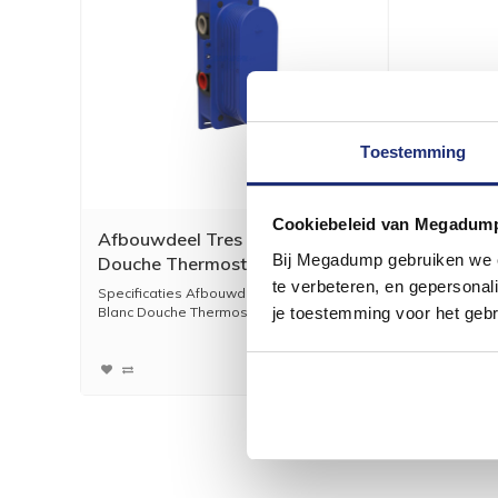
Toestemming
Cookiebeleid van Megadum
Afbouwdeel Tres Mont Blanc
Bij Megadump gebruiken we co
Douche Thermostaat 2-Weg
te verbeteren, en gepersonali
Chroom
Specificaties Afbouwdeel Tres Mont
je toestemming voor het gebr
Blanc Douche Thermostaat ...
157,30
130,00