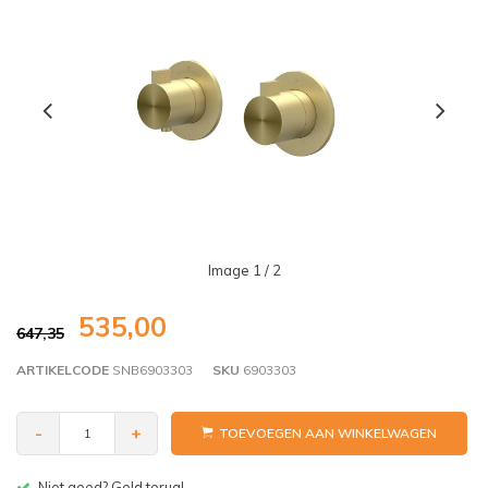
Image
1
/ 2
535,00
647,35
ARTIKELCODE
SNB6903303
SKU
6903303
-
+
TOEVOEGEN AAN WINKELWAGEN
Gratis bezorgen v.a. € 150,- (NL)