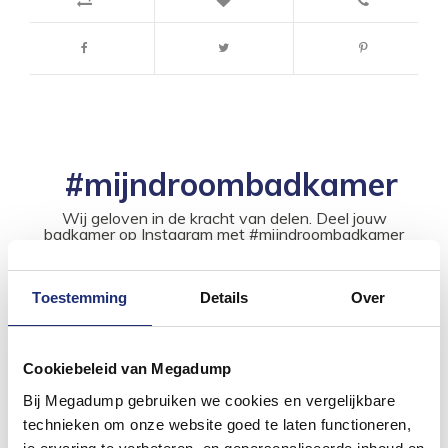
#mijndroombadkamer
Wij geloven in de kracht van delen. Deel jouw
badkamer op Instagram met #mijndroombadkamer
en tag @megadumpnl. Samen bouwen we een
inspirerende omgeving vol met unieke
badkamerstijlen. Doe je mee?
Toestemming
Details
Over
Cookiebeleid van Megadump
Bij Megadump gebruiken we cookies en vergelijkbare
technieken om onze website goed te laten functioneren,