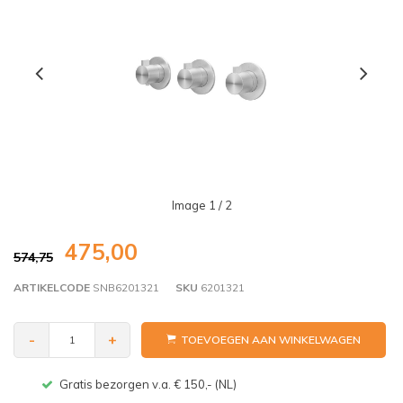
Image
1
/ 2
475,00
574,75
ARTIKELCODE
SNB6201321
SKU
6201321
-
+
TOEVOEGEN AAN WINKELWAGEN
Gratis bezorgen v.a. € 150,- (NL)