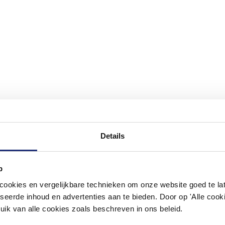
Details
#mijndroombadkamer
p
okies en vergelijkbare technieken om onze website goed te late
ouw badkamer op Instagram met #mijndroombadkamer en tag @m
omgeving vol met unieke badkamerstijlen. Doe je mee?
seerde inhoud en advertenties aan te bieden. Door op 'Alle cooki
uik van alle cookies zoals beschreven in ons beleid.