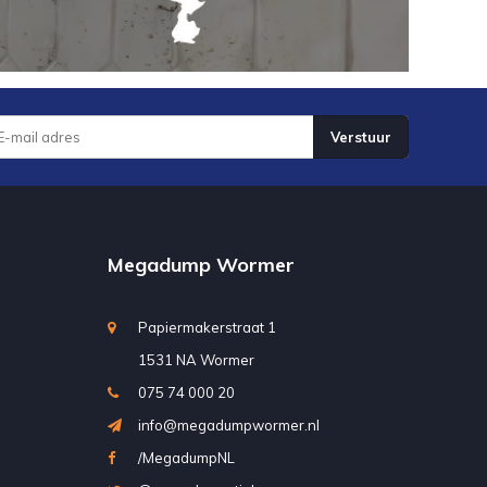
Verstuur
Megadump Wormer
Papiermakerstraat 1
1531 NA Wormer
075 74 000 20
info@megadumpwormer.nl
/MegadumpNL