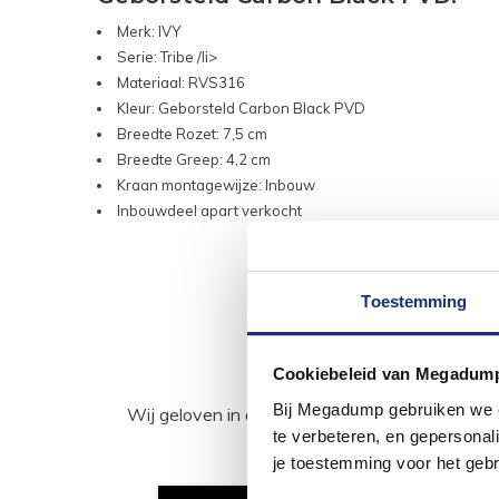
Merk: IVY
Serie: Tribe /li>
Materiaal: RVS316
Kleur: Geborsteld Carbon Black PVD
Breedte Rozet: 7,5 cm
Breedte Greep: 4,2 cm
Kraan montagewijze: Inbouw
Inbouwdeel apart verkocht
Toestemming
Cookiebeleid van Megadum
Bij Megadump gebruiken we co
Wij geloven in de kracht van delen. Deel j
te verbeteren, en gepersonali
je toestemming voor het gebr