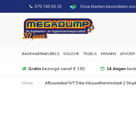
075 740 00 20
Onze klanten beoordelen on
BADKAMERMEUBELS
DOUCHE
TEGELS
KRANEN
AFVOER
Gratis
bezorgd vanaf € 150
14 dagen
bede
Home
Afbouwdeel IVY Tribe Inbouwthermostaat 2 St