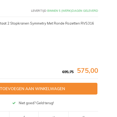
LEVERTIJD
BINNEN 5 (WERK)DAGEN GELEVERD
ostaat 2 Stopkranen Symmetry Met Ronde Rozetten RVS316
575,00
695,75
TOEVOEGEN AAN WINKELWAGEN
Afbeelding vergroten
Niet goed? Geld terug!