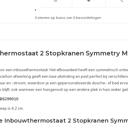
0
sterren op basis van
0
beoordelingen
thermostaat 2 Stopkranen Symmetry M
is voor een inbouwthermostaat. Het afbouwdeel heeft een symmetrisch ontw
carbon afwerking geeft een luxe uitstraling en past perfect bij verschil
uur en -stroom, waardoor je een gepersonaliseerde douche- of bad ervar
k blijft, ook wanneer een huisgenoot op een andere plek in huis water geb
SNB6299010
eep is 4,2 cm.
ribe Inbouwthermostaat 2 Stopkranen Sym