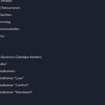
 Afhalen
/ Retourneren
Klachten
anvraag
voorwaarden
icy
 Business (Zakelijke klanten)
atie?
Badkamers
Badkamer "Luxe"
Badkamer "Comfort"
Badkamer "Standaard"