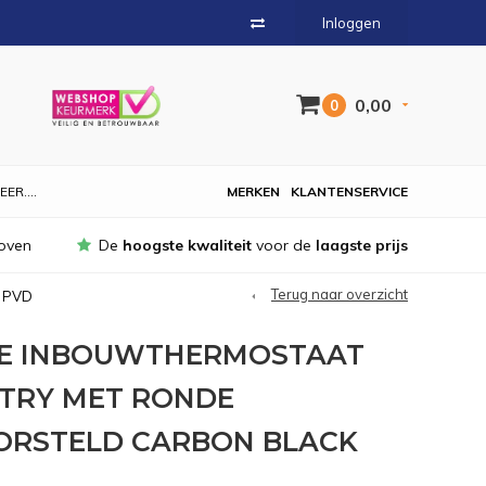
Inloggen
0,00
0
EER....
MERKEN
KLANTENSERVICE
oven
De
hoogste kwaliteit
voor de
laagste prijs
Terug naar overzicht
k PVD
BE INBOUWTHERMOSTAAT
TRY MET RONDE
BORSTELD CARBON BLACK