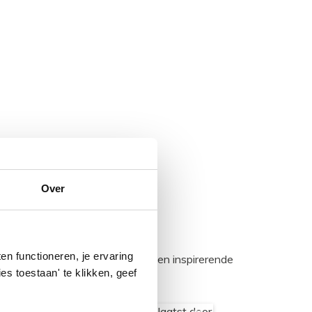
Over
n functioneren, je ervaring
egadumpnl. Samen bouwen we een inspirerende
es toestaan' te klikken, geef