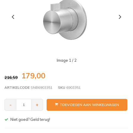
Image
1
/ 2
179,00
216,59
ARTIKELCODE
SNB6903351
SKU
6903351
-
+
TOEVOEGEN AAN WINKELWAGEN
Gratis bezorgen v.a. € 150,- (NL)