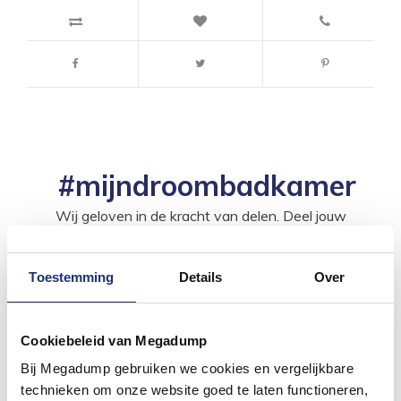
#mijndroombadkamer
Wij geloven in de kracht van delen. Deel jouw
badkamer op Instagram met #mijndroombadkamer
en tag @megadumpnl. Samen bouwen we een
inspirerende omgeving vol met unieke
badkamerstijlen. Doe je mee?
Toestemming
Details
Over
Cookiebeleid van Megadump
Bij Megadump gebruiken we cookies en vergelijkbare
technieken om onze website goed te laten functioneren,