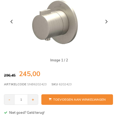
Image
1
/ 2
245,00
296,45
ARTIKELCODE
SNB6202423
SKU
6202423
-
+
TOEVOEGEN AAN WINKELWAGEN
Gratis bezorgen v.a. € 150,- (NL)