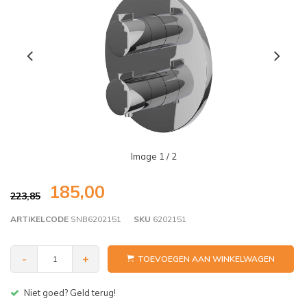
Image
1
/ 2
185,00
223,85
ARTIKELCODE
SNB6202151
SKU
6202151
-
+
TOEVOEGEN AAN WINKELWAGEN
Niet goed? Geld terug!