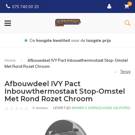
0
075 740 00 20
rijs
Gratis
bezorgd vanaf € 150
Home
Afbouwdeel IVY Pact Inbouwthermostaat Stop-Omstel
Met Rond Rozet Chroom
Terug
Afbouwdeel IVY Pact
Inbouwthermostaat Stop-Omstel
Met Rond Rozet Chroom
0 reviews
LEVERTIJD
BINNEN 5 (WERK)DAGEN GELEVERD