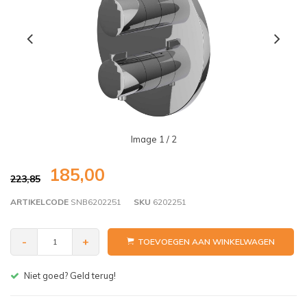
Image
1
/ 2
185,00
223,85
ARTIKELCODE
SNB6202251
SKU
6202251
-
+
TOEVOEGEN AAN WINKELWAGEN
Gratis bezorgen v.a. € 150,- (NL)