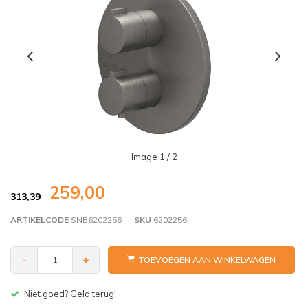
Image
1
/ 2
259,00
313,39
ARTIKELCODE
SNB6202256
SKU
6202256
-
+
TOEVOEGEN AAN WINKELWAGEN
Gratis bezorgen v.a. € 150,- (NL)