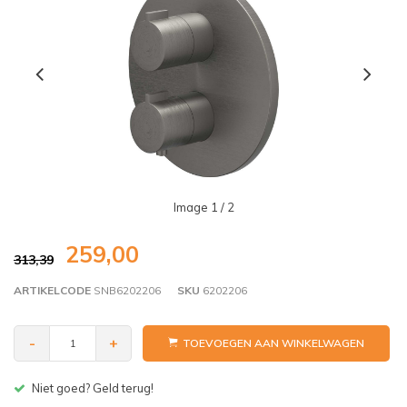
Image
1
/ 2
259,00
313,39
ARTIKELCODE
SNB6202206
SKU
6202206
-
+
TOEVOEGEN AAN WINKELWAGEN
Gratis bezorgen v.a. € 150,- (