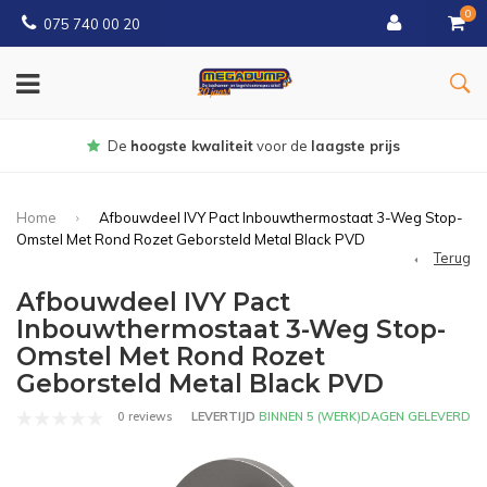
0
075 740 00 20
r de
laagste prijs
Gratis
bezorgd va
Home
Afbouwdeel IVY Pact Inbouwthermostaat 3-Weg Stop-
Omstel Met Rond Rozet Geborsteld Metal Black PVD
Terug
Afbouwdeel IVY Pact
Inbouwthermostaat 3-Weg Stop-
Omstel Met Rond Rozet
Geborsteld Metal Black PVD
0 reviews
LEVERTIJD
BINNEN 5 (WERK)DAGEN GELEVERD