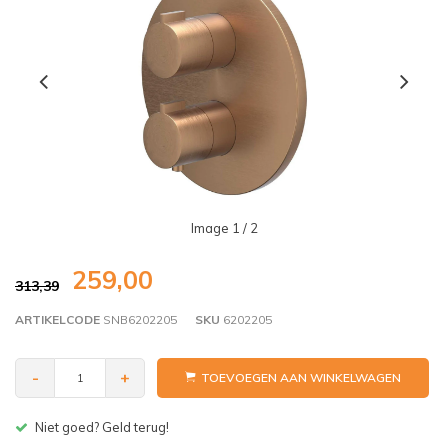
Image
1
/ 2
259,00
313,39
ARTIKELCODE
SNB6202205
SKU
6202205
-
+
TOEVOEGEN AAN WINKELWAGEN
Gratis bezorgen v.a. € 150,- (NL)