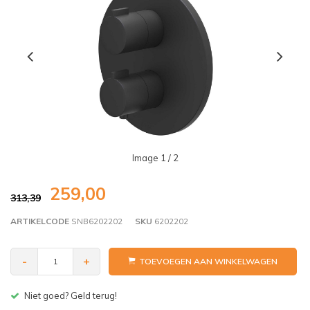
Image
1
/ 2
259,00
313,39
ARTIKELCODE
SNB6202202
SKU
6202202
-
+
TOEVOEGEN AAN WINKELWAGEN
Gratis bezorgen v.a. € 150,- (NL)