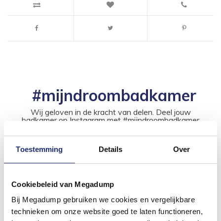
#mijndroombadkamer
Wij geloven in de kracht van delen. Deel jouw
badkamer op Instagram met #mijndroombadkamer
en tag @megadumpnl. Samen bouwen we een
inspirerende omgeving vol met unieke
badkamerstijlen. Doe je mee?
Toestemming
Details
Over
Cookiebeleid van Megadump
Bij Megadump gebruiken we cookies en vergelijkbare
technieken om onze website goed te laten functioneren,