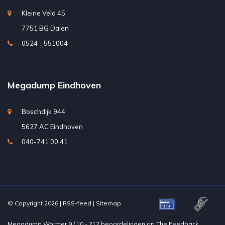
Kleine Veld 45
7751 BG Dalen
0524 - 551004
Megadump Eindhoven
Boschdijk 944
5627 AC Eindhoven
040-741 00 41
© Copyright 2026 |
RSS-feed
|
Sitemap
Megadump Wormer
9
/
10
-
212
beoordelingen op
The Feedback