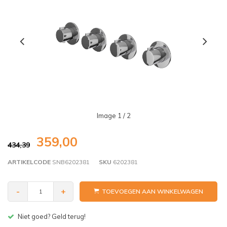
Image
1
/ 2
359,00
434,39
ARTIKELCODE
SNB6202381
SKU
6202381
-
+
TOEVOEGEN AAN WINKELWAGEN
Gratis bezorgen v.a. € 150,- (NL)