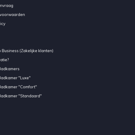
anvraag
voorwaarden
icy
 Business (Zakelijke klanten)
atie?
Badkamers
Badkamer "Luxe"
Badkamer "Comfort"
Badkamer "Standaard"