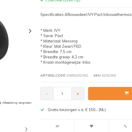
CONFORM LEVERTIJD
Specificaties Afbouwdeel IVY Pact Inbouwthermo
* Merk: IVY
* Serie: Pact
* Materiaal: Messing
* Kleur: Mat Zwart PED
* Breedte: 7,5 cm
* Breedte greep: 4,2 cm
* Kraan montagewijze: Inbo
ARTIKELCODE
SNB6202362
SKU
6202362
-
+
Afbeelding vergroten
Gratis bezorgen v.a. € 150,- (NL)