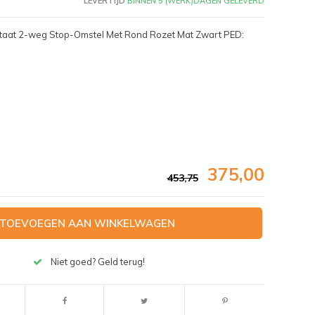
LEVERTIJD
BINNEN 5 (WERK)DAGEN GELEVERD
staat 2-weg Stop-Omstel Met Rond Rozet Mat Zwart PED:
375,00
453,75
TOEVOEGEN AAN WINKELWAGEN
Afbeelding vergroten
Niet goed? Geld terug!