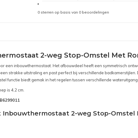
0
sterren op basis van
0
beoordelingen
hermostaat 2-weg Stop-Omstel Met Ro
s voor een inbouwthermostaat. Het afbouwdeel heeft een symmetrisch ontwe
 een strakke uitstraling en past perfect bij verschillende badkamerstijle
stel functie biedt gemak in het regelen tussen verschillende wateruitgan
ep is 4,2 cm.
SNB6299011
ct Inbouwthermostaat 2-weg Stop-Omstel