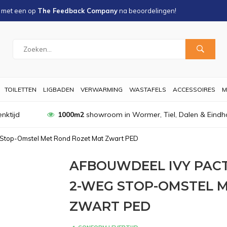
s met een
op
The Feedback Company
na
beoordelingen!
TOILETTEN
LIGBADEN
VERWARMING
WASTAFELS
ACCESSOIRES
M
nktijd
1000m2
showroom in Wormer, Tiel, Dalen & Eindh
 Stop-Omstel Met Rond Rozet Mat Zwart PED
AFBOUWDEEL IVY PA
2-WEG STOP-OMSTEL 
ZWART PED