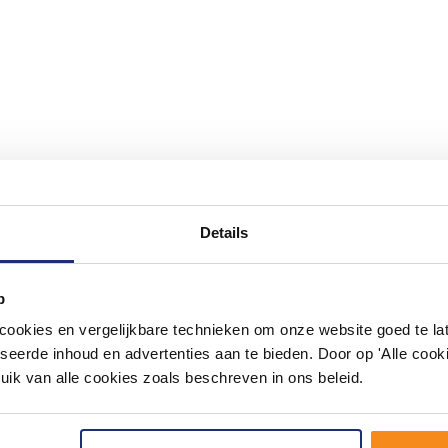
Details
#mijndroombadkamer
ouw badkamer op Instagram met #mijndroombadkamer en tag @m
p
omgeving vol met unieke badkamerstijlen. Doe je mee?
okies en vergelijkbare technieken om onze website goed te late
seerde inhoud en advertenties aan te bieden. Door op 'Alle cooki
uik van alle cookies zoals beschreven in ons beleid.