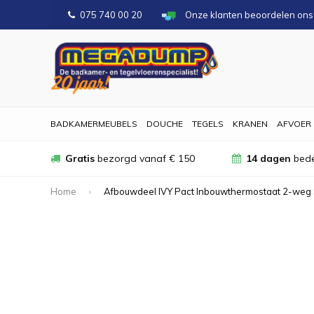
075 740 00 20
Onze klanten beoordelen on
BADKAMERMEUBELS
DOUCHE
TEGELS
KRANEN
AFVOER
Gratis
bezorgd vanaf € 150
14 dagen
bede
Home
Afbouwdeel IVY Pact Inbouwthermostaat 2-weg