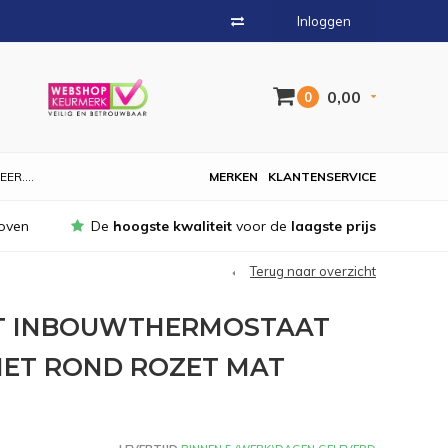
Inloggen
0,00
0
EER....
MERKEN
KLANTENSERVICE
oven
De
hoogste kwaliteit
voor de
laagste prijs
Terug naar overzicht
CT INBOUWTHERMOSTAAT
MET ROND ROZET MAT