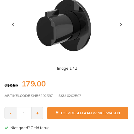
Image
1
/ 2
179,00
216,59
ARTIKELCODE
SNB6202597
SKU
6202597
-
+
TOEVOEGEN AAN WINKELWAGEN
Gratis bezorgen v.a. € 150,- (NL)