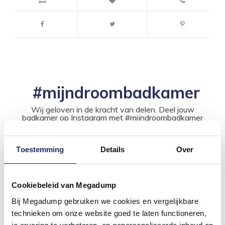
#mijndroombadkamer
Wij geloven in de kracht van delen. Deel jouw
badkamer op Instagram met #mijndroombadkamer
en tag @megadumpnl. Samen bouwen we een
inspirerende omgeving vol met unieke
badkamerstijlen. Doe je mee?
Toestemming
Details
Over
Cookiebeleid van Megadump
Bij Megadump gebruiken we cookies en vergelijkbare
technieken om onze website goed te laten functioneren,