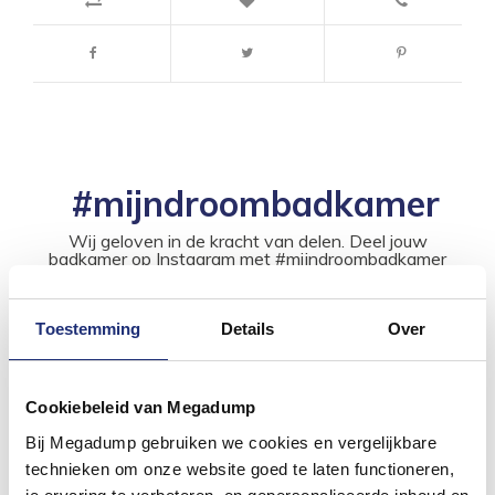
#mijndroombadkamer
Wij geloven in de kracht van delen. Deel jouw
badkamer op Instagram met #mijndroombadkamer
en tag @megadumpnl. Samen bouwen we een
inspirerende omgeving vol met unieke
badkamerstijlen. Doe je mee?
Toestemming
Details
Over
Cookiebeleid van Megadump
Bij Megadump gebruiken we cookies en vergelijkbare
technieken om onze website goed te laten functioneren,