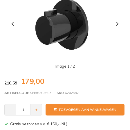
Image
1
/ 2
179,00
216,59
ARTIKELCODE
SNB6202597
SKU
6202597
-
+
TOEVOEGEN AAN WINKELWAGEN
Niet goed? Geld terug!