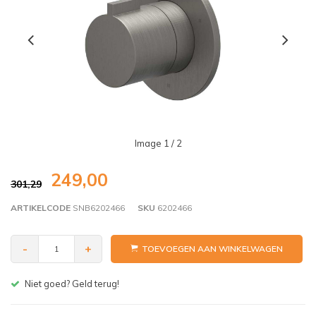
Image
1
/ 2
249,00
301,29
ARTIKELCODE
SNB6202466
SKU
6202466
-
+
TOEVOEGEN AAN WINKELWAGEN
Gratis bezorgen v.a. € 150,- (NL)