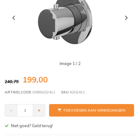
Image
1
/ 2
199,00
240,79
ARTIKELCODE
SNB6202411
SKU
6202411
-
+
TOEVOEGEN AAN WINKELWAGEN
Gratis bezorgen v.a. € 150,- (NL)