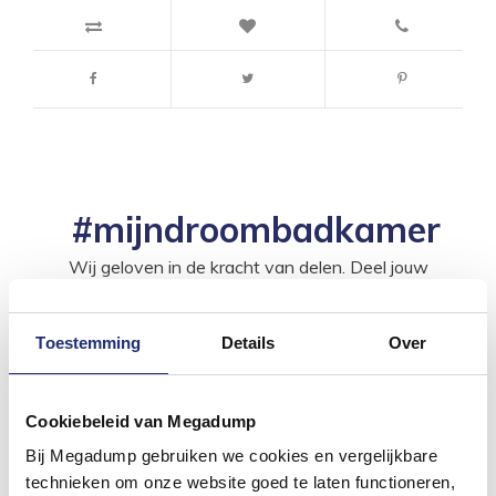
#mijndroombadkamer
Wij geloven in de kracht van delen. Deel jouw
badkamer op Instagram met #mijndroombadkamer
en tag @megadumpnl. Samen bouwen we een
inspirerende omgeving vol met unieke
badkamerstijlen. Doe je mee?
Toestemming
Details
Over
Cookiebeleid van Megadump
Bij Megadump gebruiken we cookies en vergelijkbare
technieken om onze website goed te laten functioneren,