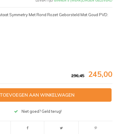
LEVERTIJD
BINNEN 5 (WERK)DAGEN GELEVERD
staat Symmetry Met Rond Rozet Geborsteld Mat Goud PVD:
245,00
296,45
TOEVOEGEN AAN WINKELWAGEN
Afbeelding vergroten
Niet goed? Geld terug!