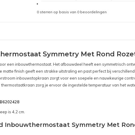
0
sterren op basis van
0
beoordelingen
hermostaat Symmetry Met Rond Roze
s voor een inbouwthermostaat. Het afbouwdeel heeft een symmetrisch ontw
matte finish geeft een strakke uitstraling en past perfect bij verschille
oorstroom inbouwstopkraan zorgt voor een soepele en nauwkeurige contr
n thermostaatkraan zorg je ervoor de ingestelde temperatuur van het wate
SNB6202428
eep is 4,2 cm.
ond Inbouwthermostaat Symmetry Met Ron