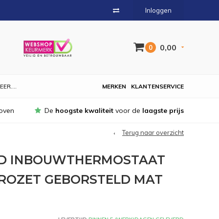
Inloggen
0,00
0
EER....
MERKEN
KLANTENSERVICE
oven
De
hoogste kwaliteit
voor de
laagste prijs
Terug naar overzicht
ND INBOUWTHERMOSTAAT
ROZET GEBORSTELD MAT