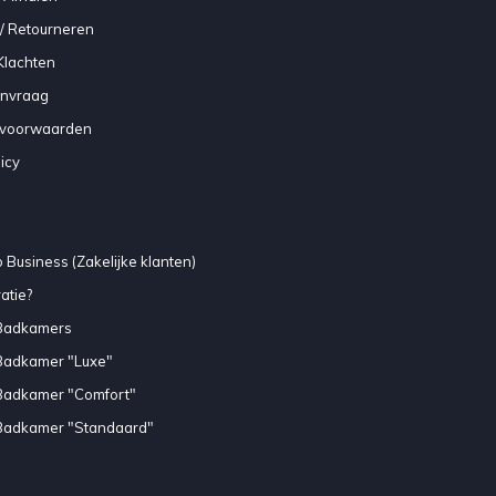
/ Retourneren
Klachten
anvraag
voorwaarden
icy
 Business (Zakelijke klanten)
atie?
Badkamers
Badkamer "Luxe"
Badkamer "Comfort"
Badkamer "Standaard"