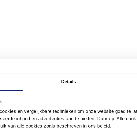
Details
#mijndroombadkamer
p
ouw badkamer op Instagram met #mijndroombadkamer en tag @m
okies en vergelijkbare technieken om onze website goed te late
omgeving vol met unieke badkamerstijlen. Doe je mee?
seerde inhoud en advertenties aan te bieden. Door op 'Alle cooki
uik van alle cookies zoals beschreven in ons beleid.