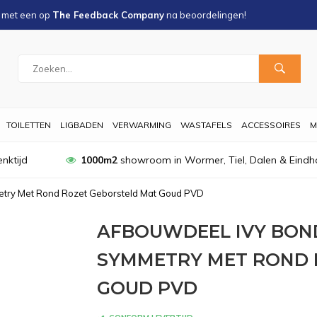
s met een
op
The Feedback Company
na
beoordelingen!
TOILETTEN
LIGBADEN
VERWARMING
WASTAFELS
ACCESSOIRES
M
nktijd
1000m2
showroom in Wormer, Tiel, Dalen & Eindh
try Met Rond Rozet Geborsteld Mat Goud PVD
AFBOUWDEEL IVY BO
SYMMETRY MET ROND 
GOUD PVD