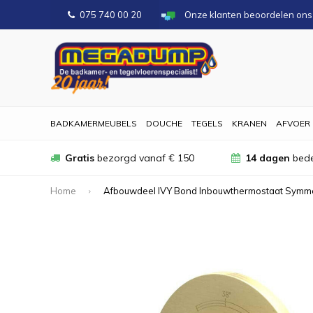
075 740 00 20
Onze klanten beoordelen on
BADKAMERMEUBELS
DOUCHE
TEGELS
KRANEN
AFVOER
Gratis
bezorgd vanaf € 150
14 dagen
bede
Home
Afbouwdeel IVY Bond Inbouwthermostaat Symme