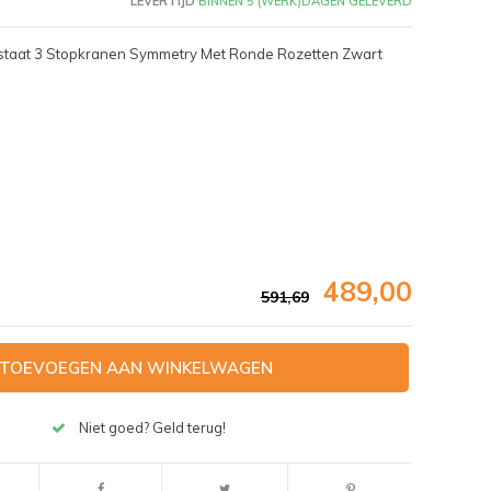
LEVERTIJD
BINNEN 5 (WERK)DAGEN GELEVERD
staat 3 Stopkranen Symmetry Met Ronde Rozetten Zwart
489,00
591,69
TOEVOEGEN AAN WINKELWAGEN
Afbeelding vergroten
Niet goed? Geld terug!