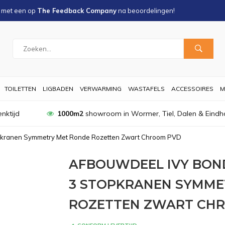
s met een
op
The Feedback Company
na
beoordelingen!
TOILETTEN
LIGBADEN
VERWARMING
WASTAFELS
ACCESSOIRES
M
nktijd
1000m2
showroom in Wormer, Tiel, Dalen & Eindh
pkranen Symmetry Met Ronde Rozetten Zwart Chroom PVD
AFBOUWDEEL IVY BO
3 STOPKRANEN SYMME
ROZETTEN ZWART CH