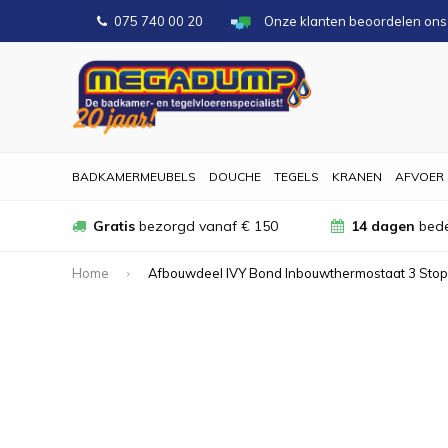
075 740 00 20
Onze klanten beoordelen on
BADKAMERMEUBELS
DOUCHE
TEGELS
KRANEN
AFVOER
Gratis
bezorgd vanaf € 150
14 dagen
bede
Home
Afbouwdeel IVY Bond Inbouwthermostaat 3 Sto