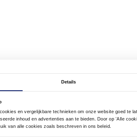
Details
#mijndroombadkamer
p
ouw badkamer op Instagram met #mijndroombadkamer en tag @m
okies en vergelijkbare technieken om onze website goed te late
omgeving vol met unieke badkamerstijlen. Doe je mee?
seerde inhoud en advertenties aan te bieden. Door op 'Alle cooki
uik van alle cookies zoals beschreven in ons beleid.