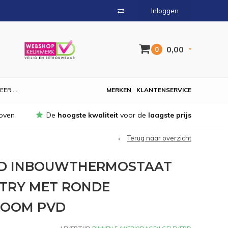
Inloggen
0,00
0
EER....
MERKEN
KLANTENSERVICE
oven
De
hoogste kwaliteit
voor de
laagste prijs
Terug naar overzicht
ND INBOUWTHERMOSTAAT
TRY MET RONDE
ROOM PVD