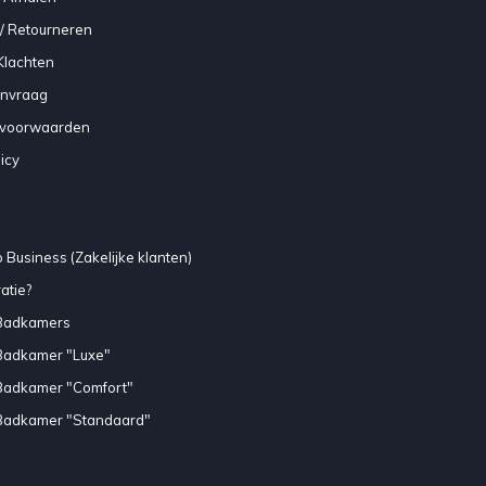
/ Retourneren
Klachten
anvraag
voorwaarden
icy
 Business (Zakelijke klanten)
atie?
Badkamers
Badkamer "Luxe"
Badkamer "Comfort"
Badkamer "Standaard"