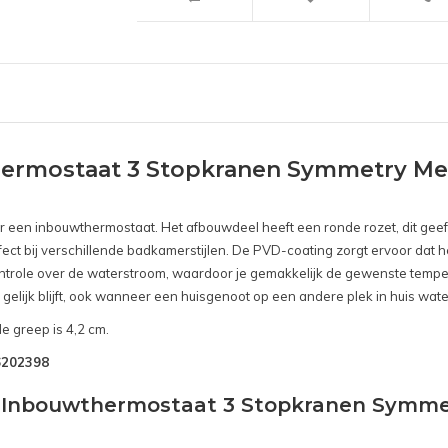
ermostaat 3 Stopkranen Symmetry Me
oor een inbouwthermostaat. Het afbouwdeel heeft een ronde rozet, dit gee
fect bij verschillende badkamerstijlen. De PVD-coating zorgt ervoor dat h
role over de waterstroom, waardoor je gemakkelijk de gewenste temperat
gelijk blijft, ook wanneer een huisgenoot op een andere plek in huis wate
e greep is 4,2 cm.
B6202398
nd Inbouwthermostaat 3 Stopkranen Symm