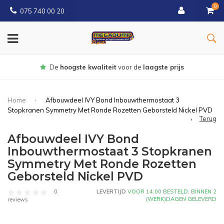
0
075 740 00 20
Gratis
bezorgd vanaf € 150
Home
Afbouwdeel IVY Bond Inbouwthermostaat 3
Stopkranen Symmetry Met Ronde Rozetten Geborsteld Nickel PVD
Terug
Afbouwdeel IVY Bond
Inbouwthermostaat 3 Stopkranen
Symmetry Met Ronde Rozetten
Geborsteld Nickel PVD
0
LEVERTIJD
VOOR 14:00 BESTELD, BINNEN 2
(WERK)DAGEN GELEVERD
reviews