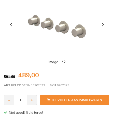
Image
1
/ 2
489,00
591,69
ARTIKELCODE
SNB6202373
SKU
6202373
-
+
TOEVOEGEN AAN WINKELWAGEN
Gratis bezorgen v.a. € 150,- (NL)