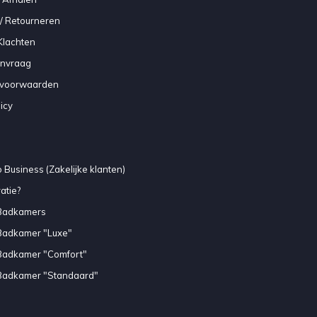
/ Retourneren
Klachten
anvraag
voorwaarden
icy
 Business (Zakelijke klanten)
atie?
Badkamers
Badkamer "Luxe"
Badkamer "Comfort"
Badkamer "Standaard"