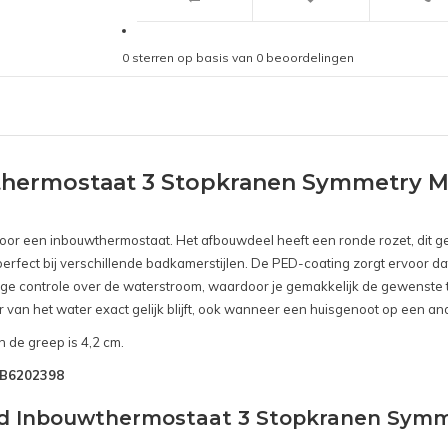
0
sterren op basis van
0
beoordelingen
hermostaat 3 Stopkranen Symmetry M
s voor een inbouwthermostaat. Het afbouwdeel heeft een ronde rozet, dit 
t perfect bij verschillende badkamerstijlen. De PED-coating zorgt ervoor d
 controle over de waterstroom, waardoor je gemakkelijk de gewenste tem
van het water exact gelijk blijft, ook wanneer een huisgenoot op een ande
 de greep is 4,2 cm.
SNB6202398
ond Inbouwthermostaat 3 Stopkranen Sym