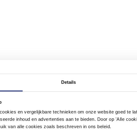
Details
#mijndroombadkamer
p
okies en vergelijkbare technieken om onze website goed te late
ouw badkamer op Instagram met #mijndroombadkamer en tag @m
omgeving vol met unieke badkamerstijlen. Doe je mee?
seerde inhoud en advertenties aan te bieden. Door op 'Alle cooki
uik van alle cookies zoals beschreven in ons beleid.