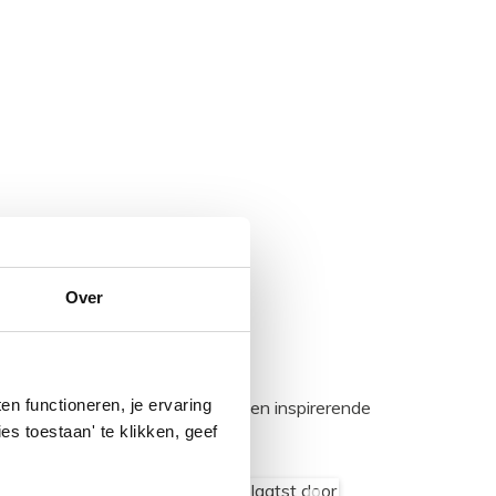
Over
n functioneren, je ervaring
egadumpnl. Samen bouwen we een inspirerende
es toestaan' te klikken, geef