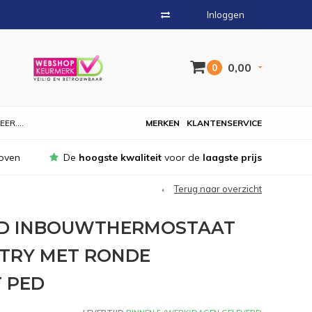
Inloggen
0,00
0
EER....
MERKEN
KLANTENSERVICE
oven
De
hoogste kwaliteit
voor de
laagste prijs
Terug naar overzicht
ND INBOUWTHERMOSTAAT
TRY MET RONDE
 PED