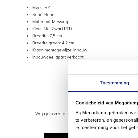
Merk: IVY
Serie: Bond
Materiaal: Messing
Kleur: Mat Zwart PED
Breedte: 7,5 cm
Breedte greep: 4,2 cm
Kraan montagewijze: Inbouw
Inbouwdeel apart verkocht
Toestemming
Cookiebeleid van Megadum
Bij Megadump gebruiken we co
Wij geloven in de kracht van delen. Deel j
te verbeteren, en gepersonali
je toestemming voor het gebr