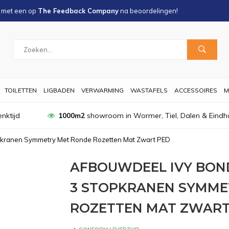
s met een
op
The Feedback Company
na
beoordelingen!
TOILETTEN
LIGBADEN
VERWARMING
WASTAFELS
ACCESSOIRES
M
nktijd
1000m2
showroom in Wormer, Tiel, Dalen & Eindh
pkranen Symmetry Met Ronde Rozetten Mat Zwart PED
AFBOUWDEEL IVY BO
3 STOPKRANEN SYMME
ROZETTEN MAT ZWART