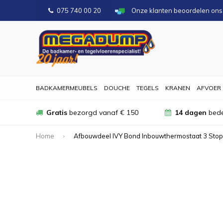
075 740 00 20
Onze klanten beoordelen on
BADKAMERMEUBELS
DOUCHE
TEGELS
KRANEN
AFVOER
Gratis
bezorgd vanaf € 150
14 dagen
bede
Home
Afbouwdeel IVY Bond Inbouwthermostaat 3 Sto