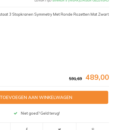
LEVERTIJD
BINNEN 5 (WERK)DAGEN GELEVERD
staat 3 Stopkranen Symmetry Met Ronde Rozetten Mat Zwart
489,00
591,69
TOEVOEGEN AAN WINKELWAGEN
Afbeelding vergroten
Niet goed? Geld terug!