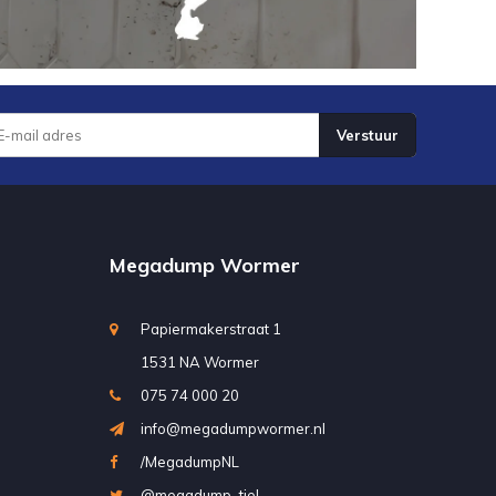
Verstuur
Megadump Wormer
Papiermakerstraat 1
1531 NA Wormer
075 74 000 20
info@megadumpwormer.nl
/MegadumpNL
@megadump_tiel