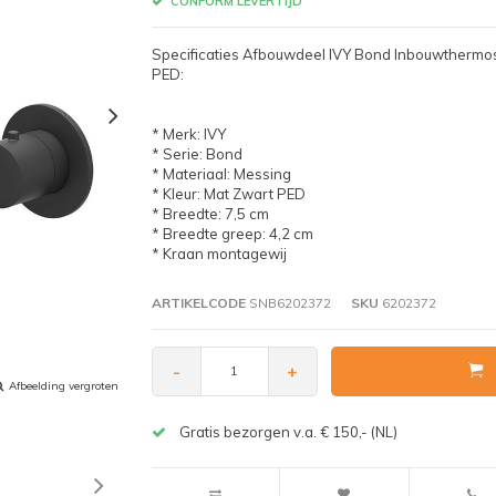
CONFORM LEVERTIJD
Specificaties Afbouwdeel IVY Bond Inbouwthermo
PED:
* Merk: IVY
* Serie: Bond
* Materiaal: Messing
* Kleur: Mat Zwart PED
* Breedte: 7,5 cm
* Breedte greep: 4,2 cm
* Kraan montagewij
ARTIKELCODE
SNB6202372
SKU
6202372
-
+
Afbeelding vergroten
Gratis bezorgen v.a. € 150,- (NL)