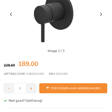
Image
1
/ 3
189,00
228,69
ARTIKELCODE
SNB6201052
SKU
6201052
-
+
TOEVOEGEN AAN WINKELWAGEN
Gratis bezorgen v.a. € 150,- (NL)