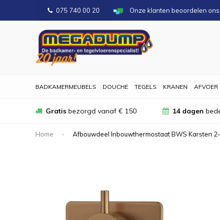
075 740 00 20
Onze klanten beoordelen on
BADKAMERMEUBELS
DOUCHE
TEGELS
KRANEN
AFVOER
Gratis
bezorgd vanaf € 150
14 dagen
bede
Home
Afbouwdeel Inbouwthermostaat BWS Karsten 2-