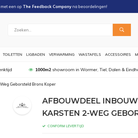
s met een
op
The Feedback Company
na
beoordelingen!
TOILETTEN
LIGBADEN
VERWARMING
WASTAFELS
ACCESSOIRES
M
nktijd
1000m2
showroom in Wormer, Tiel, Dalen & Eindh
Weg Geborsteld Brons Koper
AFBOUWDEEL INBOUW
KARSTEN 2-WEG GEBO
CONFORM LEVERTIJD