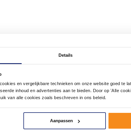
#mijndroombadkamer
Details
ouw badkamer op Instagram met #mijndroombadkamer en tag @m
omgeving vol met unieke badkamerstijlen. Doe je mee?
p
okies en vergelijkbare technieken om onze website goed te late
seerde inhoud en advertenties aan te bieden. Door op 'Alle cooki
uik van alle cookies zoals beschreven in ons beleid.
Aanpassen