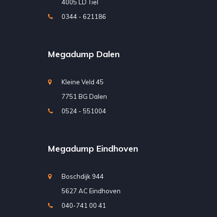
4005 LD Tiel
0344 - 621186
Megadump Dalen
Kleine Veld 45
7751 BG Dalen
0524 - 551004
Megadump Eindhoven
Boschdijk 944
5627 AC Eindhoven
040-741 00 41