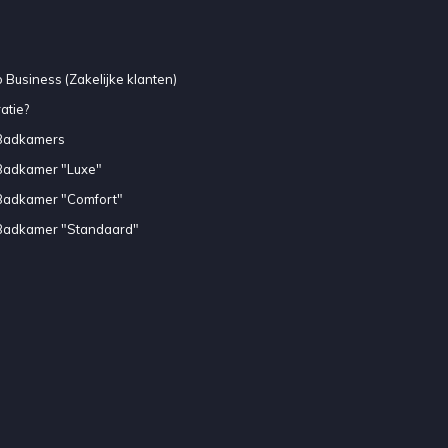
 Business (Zakelijke klanten)
atie?
Badkamers
Badkamer "Luxe"
Badkamer "Comfort"
Badkamer "Standaard"