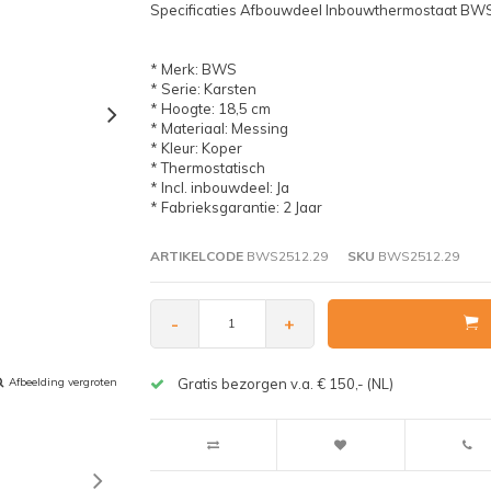
Specificaties Afbouwdeel Inbouwthermostaat BW
* Merk: BWS
* Serie: Karsten
* Hoogte: 18,5 cm
* Materiaal: Messing
* Kleur: Koper
* Thermostatisch
* Incl. inbouwdeel: Ja
* Fabrieksgarantie: 2 Jaar
ARTIKELCODE
BWS2512.29
SKU
BWS2512.29
-
+
Afbeelding vergroten
Gratis bezorgen v.a. € 150,- (NL)