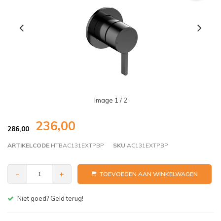
Image
1
/ 2
236,00
286,00
ARTIKELCODE
HTBAC131EXTPBP
SKU
AC131EXTPBP
-
+
TOEVOEGEN AAN WINKELWAGEN
Gratis bezorgen v.a. € 150,- (NL)