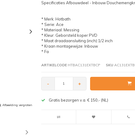
Specificaties Afbouwdeel - Inbouw Douchemengkr
* Merk: Hotbath
* Serie: Ace
* Materiaal: Messing
* Kleur: Geborsteld koper PVD
* Maat draadaansluiting (inch):1/2 inch
* Kraan montagewijze: Inbouw
* Fa
ARTIKELCODE
HTBAC131EXTBCP
SKU
AC131EXTB
-
+
Gratis bezorgen v.a. € 150,- (NL)
Afbeelding vergroten