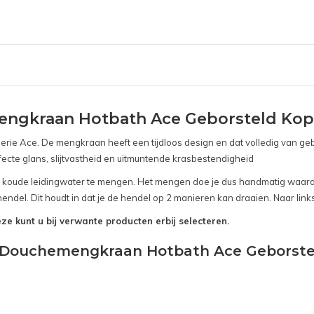
ngkraan Hotbath Ace Geborsteld Ko
rie Ace. De mengkraan heeft een tijdloos design en dat volledig van ge
fecte glans, slijtvastheid en uitmuntende krasbestendigheid
 koude leidingwater te mengen. Het mengen doe je dus handmatig waardo
del. Dit houdt in dat je de hendel op 2 manieren kan draaien. Naar link
ze kunt u bij verwante producten erbij selecteren.
w Douchemengkraan Hotbath Ace Geborste