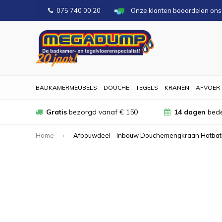
075 740 00 20
Onze klanten beoordelen on
BADKAMERMEUBELS
DOUCHE
TEGELS
KRANEN
AFVOER
Gratis
bezorgd vanaf € 150
14 dagen
bede
Home
Afbouwdeel - Inbouw Douchemengkraan Hotbat