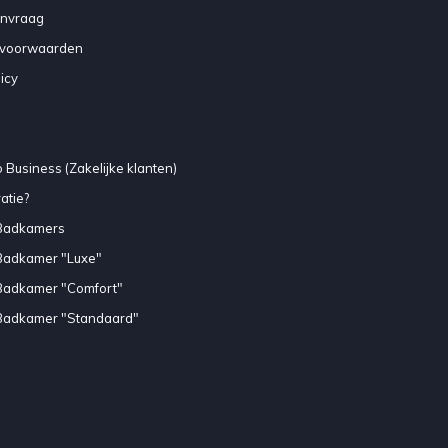
anvraag
voorwaarden
icy
 Business (Zakelijke klanten)
atie?
Badkamers
Badkamer "Luxe"
Badkamer "Comfort"
Badkamer "Standaard"