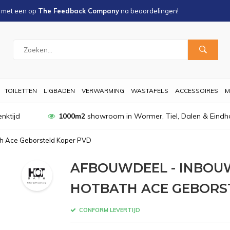
s met een
op
The Feedback Company
na
beoordelingen!
TOILETTEN
LIGBADEN
VERWARMING
WASTAFELS
ACCESSOIRES
M
nktijd
1000m2
showroom in Wormer, Tiel, Dalen & Eindh
h Ace Geborsteld Koper PVD
AFBOUWDEEL - INBO
HOTBATH ACE GEBORS
CONFORM LEVERTIJD