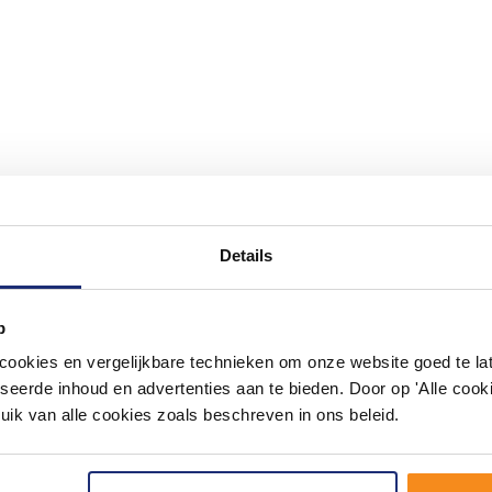
Details
#mijndroombadkamer
ouw badkamer op Instagram met #mijndroombadkamer en tag @m
p
omgeving vol met unieke badkamerstijlen. Doe je mee?
okies en vergelijkbare technieken om onze website goed te late
seerde inhoud en advertenties aan te bieden. Door op 'Alle cooki
uik van alle cookies zoals beschreven in ons beleid.