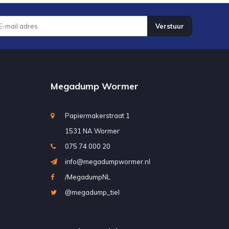
Verstuur
Megadump Wormer
Papiermakerstraat 1
1531 NA Wormer
075 74 000 20
info@megadumpwormer.nl
/MegadumpNL
@megadump_tiel