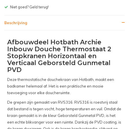
Gratis bezorgen v.a. € 150,- (NL)
Beschrijving
Afbouwdeel Hotbath Archie
Inbouw Douche Thermostaat 2
Stopkranen Horizontaal en
Verticaal Geborsteld Gunmetal
PVD
Deze thermostatische douchekraan van Hotbath, maakt een
badkamer helemaal af. Het is een praktische en mooie
toevoeging voor elke doucheruimte.
De grepen zijn gemaakt van RVS316. RVS316 is roestvrij staal
dat bestand is tegen vocht, hoge temperaturen en vuil. Omdat de
kraan gemaakt is in de kleur Geborsteld Gunmetal PVD, is het
een echte blikvanger voor een ruimte. Dankzij de PVD coating, is
de kraan duurzaam. Ook is de kraan krasbestendig, slijtvast en