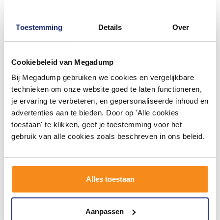
Toestemming
Details
Over
Cookiebeleid van Megadump
#mijndroombadkamer
Bij Megadump gebruiken we cookies en vergelijkbare
Wij geloven in de kracht van delen. Deel jouw
technieken om onze website goed te laten functioneren,
badkamer op Instagram met #mijndroombadkamer
je ervaring te verbeteren, en gepersonaliseerde inhoud en
en tag @megadumpnl. Samen bouwen we een
inspirerende omgeving vol met unieke
advertenties aan te bieden. Door op 'Alle cookies
badkamerstijlen. Doe je mee?
toestaan' te klikken, geef je toestemming voor het
gebruik van alle cookies zoals beschreven in ons beleid.
Alles toestaan
Aanpassen