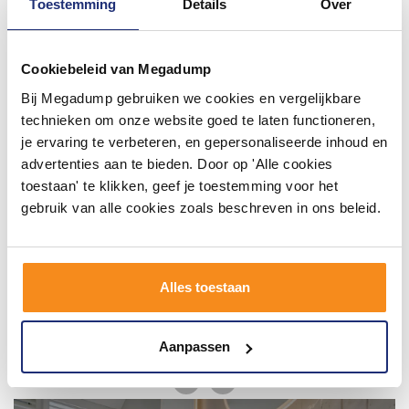
Toestemming
Details
Over
#mijndroombadkamer
Cookiebeleid van Megadump
Wij geloven in de kracht van delen. Deel jouw
badkamer op Instagram met #mijndroombadkamer
Bij Megadump gebruiken we cookies en vergelijkbare
en tag @megadumpnl. Samen bouwen we een
inspirerende omgeving vol met unieke
technieken om onze website goed te laten functioneren,
badkamerstijlen. Doe je mee?
je ervaring te verbeteren, en gepersonaliseerde inhoud en
advertenties aan te bieden. Door op 'Alle cookies
toestaan' te klikken, geef je toestemming voor het
gebruik van alle cookies zoals beschreven in ons beleid.
Alles toestaan
Aanpassen