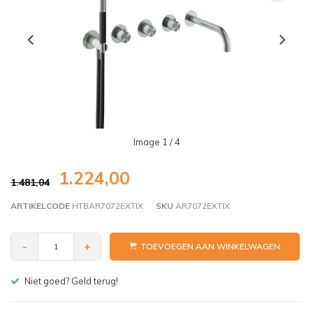
Image
1
/ 4
1.224,00
1.481,04
ARTIKELCODE
HTBAR7072EXTIX
SKU
AR7072EXTIX
-
+
TOEVOEGEN AAN WINKELWAGEN
Gratis bezorgen v.a. € 150,- (NL)