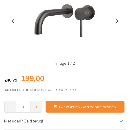
Image
1
/ 2
199,00
240,79
ARTIKELCODE
KOH29.7156
SKU
29.7156
-
+
TOEVOEGEN AAN WINKELWAGEN
Gratis bezorgen v.a. € 150,- (NL)