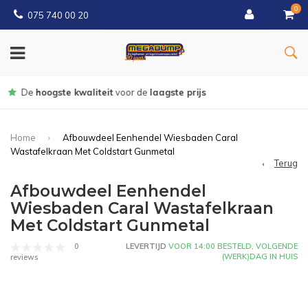
0
075 740 00 20
Gratis
bezorgd vanaf € 150
Home
Afbouwdeel Eenhendel Wiesbaden Caral
Wastafelkraan Met Coldstart Gunmetal
Terug
Afbouwdeel Eenhendel
Wiesbaden Caral Wastafelkraan
Met Coldstart Gunmetal
0
LEVERTIJD
VOOR 14:00 BESTELD, VOLGENDE
(WERK)DAG IN HUIS
reviews