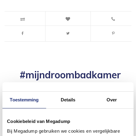
#mijndroombadkamer
Wij geloven in de kracht van delen. Deel jouw
badkamer op Instagram met #mijndroombadkamer
en tag @megadumpnl. Samen bouwen we een
inspirerende omgeving vol met unieke
Toestemming
Details
Over
badkamerstijlen. Doe je mee?
Cookiebeleid van Megadump
Bij Megadump gebruiken we cookies en vergelijkbare