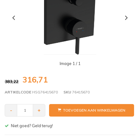
Image
1
/ 1
316,71
383,22
ARTIKELCODE
HSG76415670
SKU
76415670
-
+
TOEVOEGEN AAN WINKELWAGEN
Gratis bezorgen v.a. € 150,- (NL)