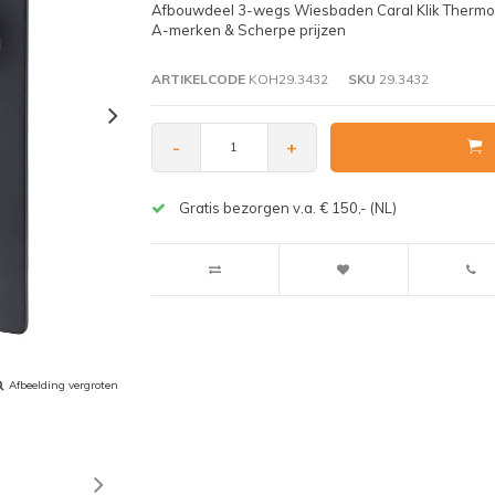
Afbouwdeel 3-wegs Wiesbaden Caral Klik Thermostat
A-merken & Scherpe prijzen
ARTIKELCODE
KOH29.3432
SKU
29.3432
-
+
Gratis bezorgen v.a. € 150,- (NL)
Afbeelding vergroten