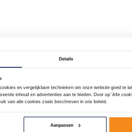
#mijndroombadkamer
Details
ouw badkamer op Instagram met #mijndroombadkamer en tag @m
omgeving vol met unieke badkamerstijlen. Doe je mee?
p
okies en vergelijkbare technieken om onze website goed te late
seerde inhoud en advertenties aan te bieden. Door op 'Alle cooki
uik van alle cookies zoals beschreven in ons beleid.
Aanpassen