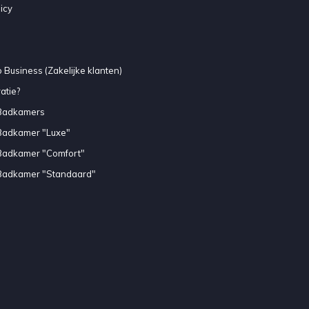
icy
 Business (Zakelijke klanten)
atie?
Badkamers
Badkamer "Luxe"
Badkamer "Comfort"
Badkamer "Standaard"