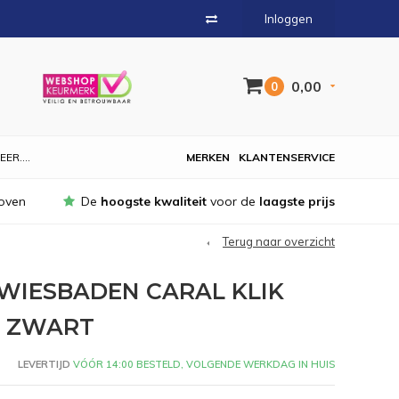
Inloggen
0,00
0
EER....
MERKEN
KLANTENSERVICE
oven
De
hoogste kwaliteit
voor de
laagste prijs
Terug naar overzicht
WIESBADEN CARAL KLIK
T ZWART
LEVERTIJD
VÓÓR 14:00 BESTELD, VOLGENDE WERKDAG IN HUIS