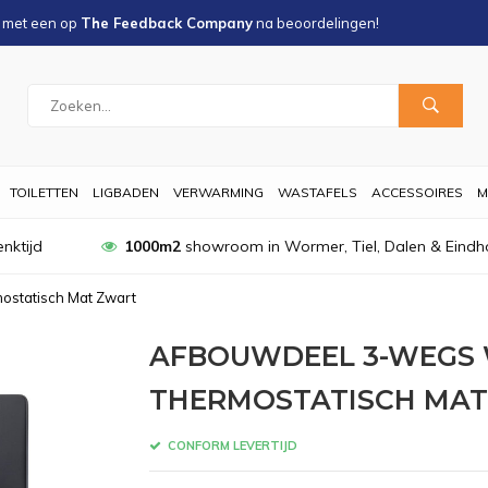
s met een
op
The Feedback Company
na
beoordelingen!
TOILETTEN
LIGBADEN
VERWARMING
WASTAFELS
ACCESSOIRES
M
nktijd
1000m2
showroom in Wormer, Tiel, Dalen & Eindh
ostatisch Mat Zwart
AFBOUWDEEL 3-WEGS 
THERMOSTATISCH MA
CONFORM LEVERTIJD