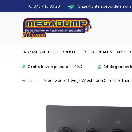
075 740 00 20
Onze klanten beoordelen on
BADKAMERMEUBELS
DOUCHE
TEGELS
KRANEN
AFVOER
Gratis
bezorgd vanaf € 150
14 dagen
bede
Home
Afbouwdeel 3-wegs Wiesbaden Caral Klik Therm