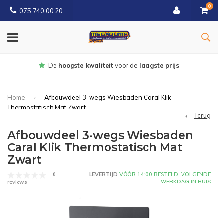
0
075 740 00 20
Gratis
bezorgd vanaf € 150
Home
Afbouwdeel 3-wegs Wiesbaden Caral Klik
Thermostatisch Mat Zwart
Terug
Afbouwdeel 3-wegs Wiesbaden
Caral Klik Thermostatisch Mat
Zwart
0
LEVERTIJD
VÓÓR 14:00 BESTELD, VOLGENDE
WERKDAG IN HUIS
reviews