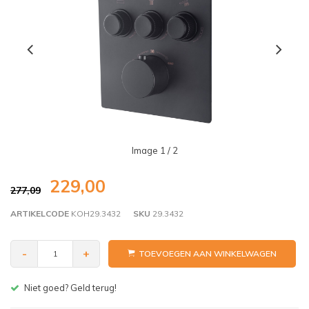
Image
1
/ 2
229,00
277,09
ARTIKELCODE
KOH29.3432
SKU
29.3432
-
+
TOEVOEGEN AAN WINKELWAGEN
Gratis bezorgen v.a. € 150,- (NL)