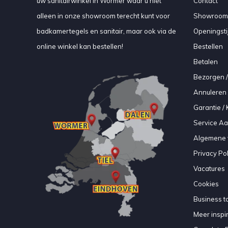
uw sanitairwinkel in Wormer waar u niet
Contact
alleen in onze showroom terecht kunt voor
Showroom
badkamertegels en sanitair, maar ook via de
Openingsti
online winkel kan bestellen!
Bestellen
Betalen
Bezorgen /
Annuleren 
Garantie / 
Service A
Algemene 
Privacy Pol
Vacatures
Cookies
Business to
Meer inspir