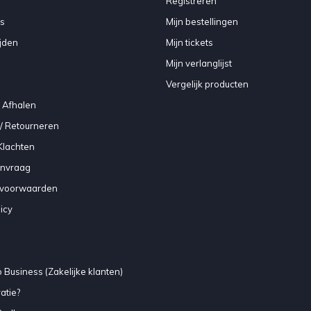
Registreren
s
Mijn bestellingen
jden
Mijn tickets
Mijn verlanglijst
Vergelijk producten
 Afhalen
/ Retourneren
Klachten
anvraag
voorwaarden
icy
 Business (Zakelijke klanten)
atie?