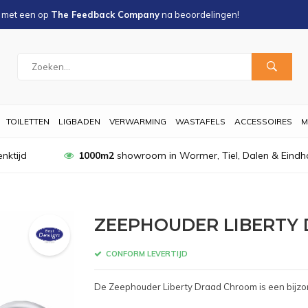
s met een
op
The Feedback Company
na
beoordelingen!
TOILETTEN
LIGBADEN
VERWARMING
WASTAFELS
ACCESSOIRES
M
nktijd
1000m2
showroom in Wormer, Tiel, Dalen & Eindh
ZEEPHOUDER LIBERTY
CONFORM LEVERTIJD
De Zeephouder Liberty Draad Chroom is een bijzon