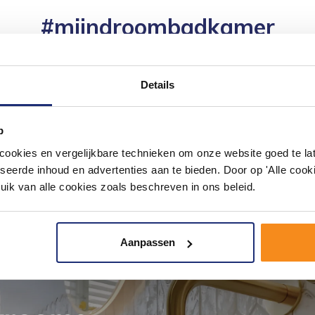
#mijndroombadkamer
ouw badkamer op Instagram met #mijndroombadkamer en tag @m
omgeving vol met unieke badkamerstijlen. Doe je mee?
Details
p
okies en vergelijkbare technieken om onze website goed te late
seerde inhoud en advertenties aan te bieden. Door op 'Alle cooki
uik van alle cookies zoals beschreven in ons beleid.
Aanpassen