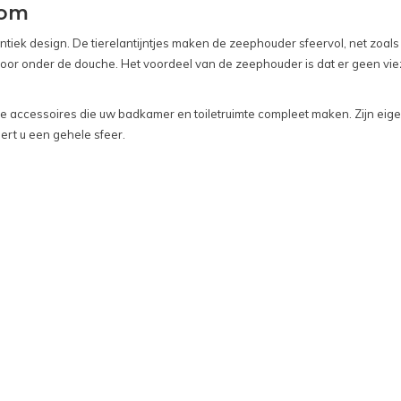
oom
ek design. De tierelantijntjes maken de zeephouder sfeervol, net zoals 
voor onder de douche. Het voordeel van de zeephouder is dat er geen vi
de accessoires die uw badkamer en toiletruimte compleet maken. Zijn eigent
ert u een gehele sfeer.