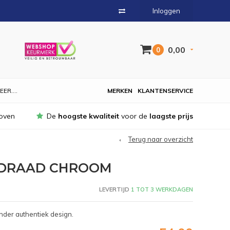
Inloggen
0,00
0
EER....
MERKEN
KLANTENSERVICE
oven
De
hoogste kwaliteit
voor de
laagste prijs
Terug naar overzicht
 DRAAD CHROOM
LEVERTIJD
1 TOT 3 WERKDAGEN
der authentiek design.