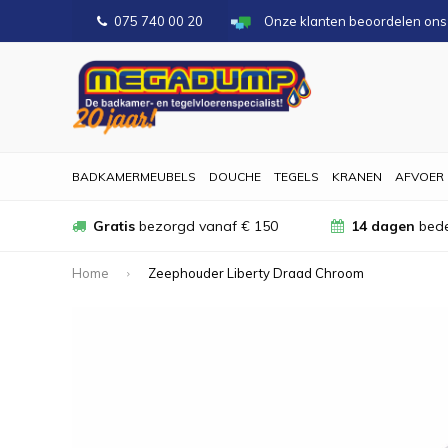
075 740 00 20
Onze klanten beoordelen on
BADKAMERMEUBELS
DOUCHE
TEGELS
KRANEN
AFVOER
Gratis
bezorgd vanaf € 150
14 dagen
bede
Home
Zeephouder Liberty Draad Chroom